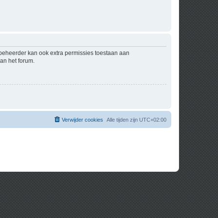
mbeheerder kan ook extra permissies toestaan aan
an het forum.
Verwijder cookies
Alle tijden zijn
UTC+02:00