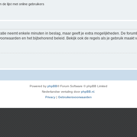
 de lijst met online gebruikers
ratie neemt enkele minuten in beslag, maar geeft je extra mogelijkheden. De foru
voorwaarden en het bijbehorend beleid. Bekijk ook de regels als je gebruik maakt v
Powered by
phpBB
® Forum Software © phpBB Limited
Nederlandse vertaling door
phpBB.nl
.
Privacy
|
Gebruikersvoorwaarden