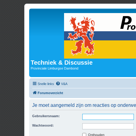
Techniek & Discussie
Provinciale Limburgse Dambond
Snelle links
V&A
Forumoverzicht
Je moet aangemeld zijn om reacties op onderwerp
Gebruikersnaam:
Wachtwoord:
Onthouden