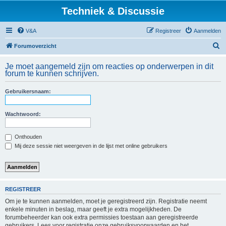
Techniek & Discussie
V&A
Registreer
Aanmelden
Z
Forumoverzicht
o
Je moet aangemeld zijn om reacties op onderwerpen in dit
e
forum te kunnen schrijven.
k
Gebruikersnaam:
Wachtwoord:
Onthouden
Mij deze sessie niet weergeven in de lijst met online gebruikers
REGISTREER
Om je te kunnen aanmelden, moet je geregistreerd zijn. Registratie neemt
enkele minuten in beslag, maar geeft je extra mogelijkheden. De
forumbeheerder kan ook extra permissies toestaan aan geregistreerde
gebruikers. Lees voor registratie onze gebruiksvoorwaarden en het