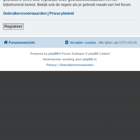
bijbehorend beleid. Bekijk ook de regels als je gebruik maakt van het forum.
Gebruikersvoorwaarden
|
Privacybeleid
Registreer
Forumoverzicht
Verwijder cookies
Alle tijden zijn
UTC+02:00
Powered by
phpBB
® Forum Software © phpBB Limited
Nederlandse vertaling door
phpBB.nl
.
Privacy
|
Gebruikersvoorwaarden