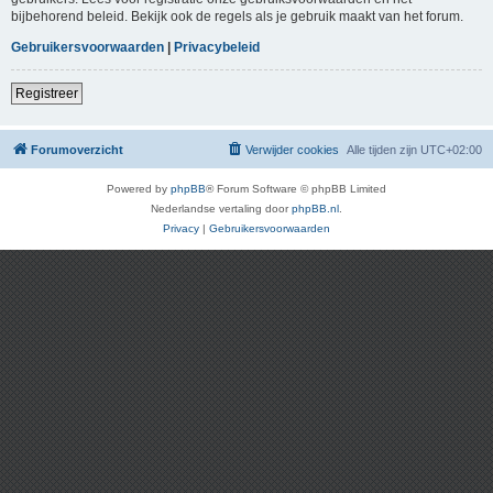
bijbehorend beleid. Bekijk ook de regels als je gebruik maakt van het forum.
Gebruikersvoorwaarden
|
Privacybeleid
Registreer
Forumoverzicht
Verwijder cookies
Alle tijden zijn
UTC+02:00
Powered by
phpBB
® Forum Software © phpBB Limited
Nederlandse vertaling door
phpBB.nl
.
Privacy
|
Gebruikersvoorwaarden