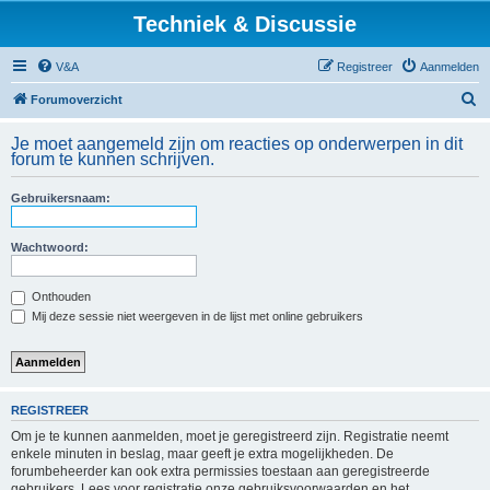
Techniek & Discussie
V&A
Registreer
Aanmelden
Z
Forumoverzicht
o
Je moet aangemeld zijn om reacties op onderwerpen in dit
e
forum te kunnen schrijven.
k
Gebruikersnaam:
Wachtwoord:
Onthouden
Mij deze sessie niet weergeven in de lijst met online gebruikers
REGISTREER
Om je te kunnen aanmelden, moet je geregistreerd zijn. Registratie neemt
enkele minuten in beslag, maar geeft je extra mogelijkheden. De
forumbeheerder kan ook extra permissies toestaan aan geregistreerde
gebruikers. Lees voor registratie onze gebruiksvoorwaarden en het