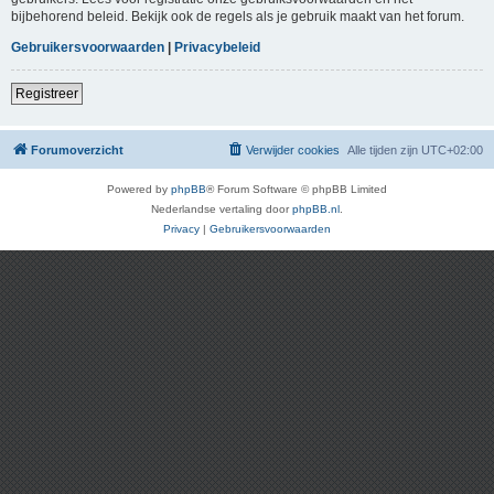
bijbehorend beleid. Bekijk ook de regels als je gebruik maakt van het forum.
Gebruikersvoorwaarden
|
Privacybeleid
Registreer
Forumoverzicht
Verwijder cookies
Alle tijden zijn
UTC+02:00
Powered by
phpBB
® Forum Software © phpBB Limited
Nederlandse vertaling door
phpBB.nl
.
Privacy
|
Gebruikersvoorwaarden