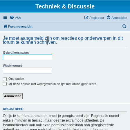
Techniek & Discussie
V&A
Registreer
Aanmelden
Z
Forumoverzicht
o
Je moet aangemeld zijn om reacties op onderwerpen in dit
e
forum te kunnen schrijven.
k
Gebruikersnaam:
Wachtwoord:
Onthouden
Mij deze sessie niet weergeven in de lijst met online gebruikers
REGISTREER
Om je te kunnen aanmelden, moet je geregistreerd zijn. Registratie neemt
enkele minuten in beslag, maar geeft je extra mogelijkheden. De
forumbeheerder kan ook extra permissies toestaan aan geregistreerde
gebruikers. Lees voor registratie onze gebruiksvoorwaarden en het