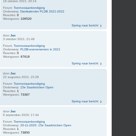
19 oktober 2021; 20:14
Forum:
Toernooiaankondiging
Onderwerp:
Damkalender PLDB 2021-2022
Reacties:
0
Weergaves:
106520
Spring naar bericht
door
Jac
3 oktober 2021; 21:48
Forum:
Toernooiaankondiging
Onderwerp:
PLDB-evenementen in 2021
Reacties:
0
Weergaves:
67618
Spring naar bericht
door
Jac
22 augustus 2021; 15:28
Forum:
Toernooiaankondiging
Onderwerp:
15e Saarbrücken Open
Reacties:
1
Weergaves:
73367
Spring naar bericht
door
Jac
6 september 2020; 17:44
Forum:
Toernooiaankondiging
Onderwerp:
20-11-2020: 15e Saarbrücken Open
Reacties:
1
Weergaves:
73850