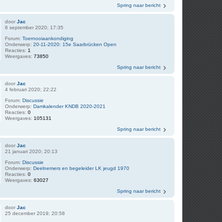
Spring naar bericht
door
Jac
6 september 2020; 17:35
Forum:
Toernooiaankondiging
Onderwerp:
20-11-2020: 15e Saarbrücken Open
Reacties:
1
Weergaves:
73850
Spring naar bericht
door
Jac
4 februari 2020; 22:22
Forum:
Discussie
Onderwerp:
Damkalender KNDB 2020-2021
Reacties:
0
Weergaves:
105131
Spring naar bericht
door
Jac
21 januari 2020; 20:13
Forum:
Discussie
Onderwerp:
Deelnemers en begeleider LK jeugd 1970
Reacties:
0
Weergaves:
63027
Spring naar bericht
door
Jac
25 december 2019; 20:58