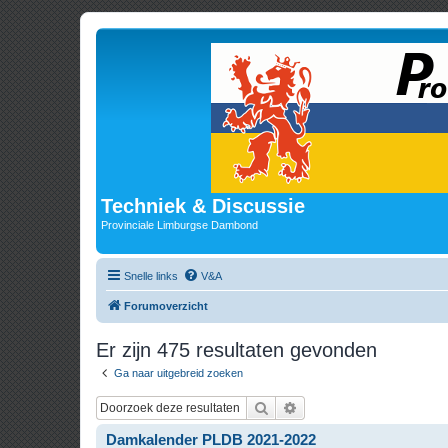
Techniek & Discussie
Provinciale Limburgse Dambond
Snelle links
V&A
Forumoverzicht
Er zijn 475 resultaten gevonden
Ga naar uitgebreid zoeken
Zoek
Uitgebreid zoeken
Damkalender PLDB 2021-2022