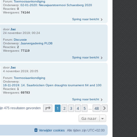
Forum:
Toernooiaankondiging
Onderwerp:
02-01-2020: Nieuwjaarstoernooi Schaesberg 2020
Reacties:
0
Weergaves:
74144
Spring naar bericht
door
Jac
24 november 2019; 00:24
Forum:
Discussie
Onderwerp:
Jaarvergadering PLDB
Reacties:
2
Weergaves:
77119
Spring naar bericht
door
Jac
4 november 2019; 20:05
Forum:
Toernooiaankondiging
Onderwerp:
16-11-2019: 14. Saarbrücken Open draughts tournament 64 and 100
Reacties:
1
Weergaves:
69783
Spring naar bericht
Pagina
1
van
48
1
2
3
4
5
48
Volgende
zijn 475 resultaten gevonden
…
Ga naar
Verwijder cookies
Alle tijden zijn
UTC+02:00