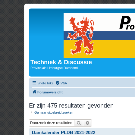
Techniek & Discussie
Provinciale Limburgse Dambond
Snelle links
V&A
Forumoverzicht
Er zijn 475 resultaten gevonden
Ga naar uitgebreid zoeken
Zoek
Uitgebreid zoeken
Damkalender PLDB 2021-2022