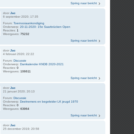
Spring naar bericht
door
Jac
6 september 2020; 17:35
Forum:
Toernooiaankondiging
Onderwerp:
20-11-2020: 15e Saarbrücken Open
Reacties:
1
Weergaves:
75232
Spring naar bericht
door
Jac
4 februari 2020; 22:22
Forum:
Discussie
Onderwerp:
Damkalender KNDB 2020-2021
Reacties:
0
Weergaves:
106611
Spring naar bericht
door
Jac
21 januari 2020; 20:13
Forum:
Discussie
Onderwerp:
Deelnemers en begeleider LK jeugd 1970
Reacties:
0
Weergaves:
63964
Spring naar bericht
door
Jac
25 december 2019; 20:58