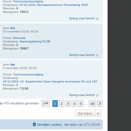
Forum:
Toernooiaankondiging
Onderwerp:
02-01-2020: Nieuwjaarstoernooi Schaesberg 2020
Reacties:
0
Weergaves:
75071
Spring naar bericht
door
Jac
24 november 2019; 00:24
Forum:
Discussie
Onderwerp:
Jaarvergadering PLDB
Reacties:
2
Weergaves:
78907
Spring naar bericht
door
Jac
4 november 2019; 20:05
Forum:
Toernooiaankondiging
Onderwerp:
16-11-2019: 14. Saarbrücken Open draughts tournament 64 and 100
Reacties:
1
Weergaves:
71136
Spring naar bericht
Pagina
1
van
48
1
2
3
4
5
48
Volgende
zijn 475 resultaten gevonden
…
Ga naar
Verwijder cookies
Alle tijden zijn
UTC+02:00