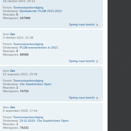
19 oktober 2021; 20:14
Forum:
Toernooiaankondiging
Onderwerp:
Damkalender PLDB 2021-2022
Reacties:
0
Weergaves:
107996
Spring naar bericht
door
Jac
3 oktober 2021; 21:48
Forum:
Toernooiaankondiging
Onderwerp:
PLDB-evenementen in 2021
Reacties:
0
Weergaves:
68586
Spring naar bericht
door
Jac
22 augustus 2021; 15:28
Forum:
Toernooiaankondiging
Onderwerp:
15e Saarbrücken Open
Reacties:
1
Weergaves:
74753
Spring naar bericht
door
Jac
6 september 2020; 17:44
Forum:
Toernooiaankondiging
Onderwerp:
20-11-2020: 15e Saarbrücken Open
Reacties:
1
Weergaves:
75232