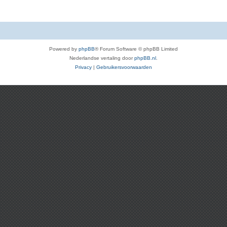
Powered by
phpBB
® Forum Software © phpBB Limited
Nederlandse vertaling door
phpBB.nl
.
Privacy
|
Gebruikersvoorwaarden