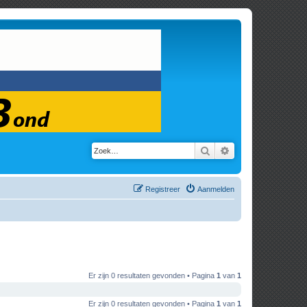
Zoek
Uitgebreid zoeken
Registreer
Aanmelden
Er zijn 0 resultaten gevonden • Pagina
1
van
1
Er zijn 0 resultaten gevonden • Pagina
1
van
1