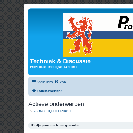
Techniek & Discussie
Provinciale Limburgse Dambond
Snelle links
V&A
Forumoverzicht
Actieve onderwerpen
Ga naar uitgebreid zoeken
Er zijn geen resultaten gevonden.