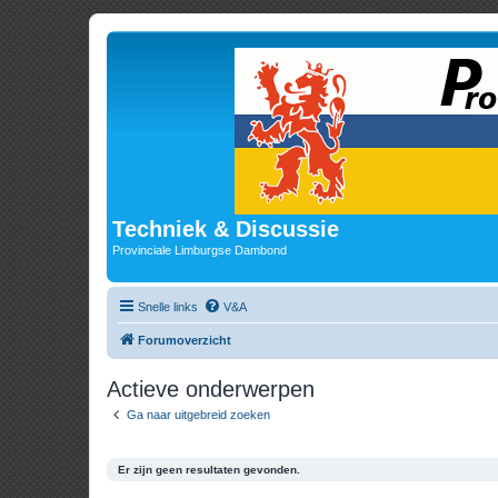
Techniek & Discussie
Provinciale Limburgse Dambond
Snelle links
V&A
Forumoverzicht
Actieve onderwerpen
Ga naar uitgebreid zoeken
Er zijn geen resultaten gevonden.