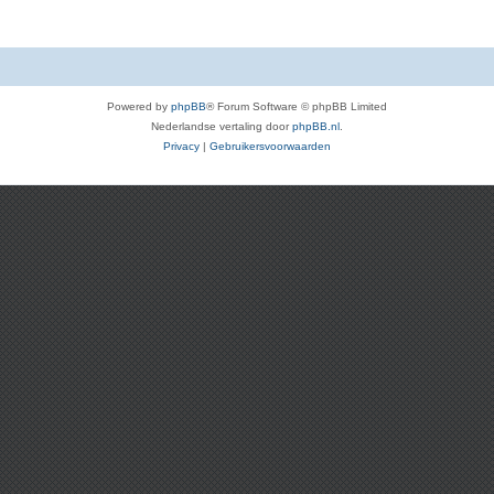
Powered by
phpBB
® Forum Software © phpBB Limited
Nederlandse vertaling door
phpBB.nl
.
Privacy
|
Gebruikersvoorwaarden