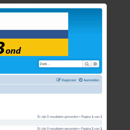
Zoek
Uitgebreid zoeken
Registreer
Aanmelden
Er zijn 0 resultaten gevonden • Pagina
1
van
1
Er zijn 0 resultaten gevonden • Pagina
1
van
1