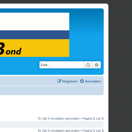
Zoek
Uitgebreid zoeken
Registreer
Aanmelden
Er zijn 0 resultaten gevonden • Pagina
1
van
1
Er zijn 0 resultaten gevonden • Pagina
1
van
1