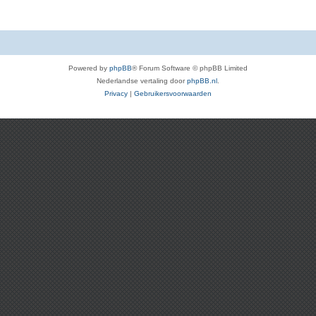
Powered by
phpBB
® Forum Software © phpBB Limited
Nederlandse vertaling door
phpBB.nl
.
Privacy
|
Gebruikersvoorwaarden