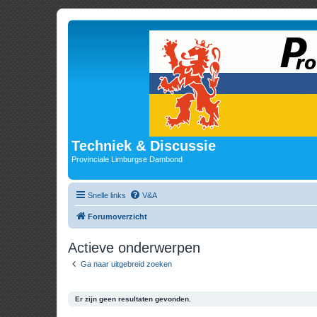
Techniek & Discussie
Provinciale Limburgse Dambond
Snelle links
V&A
Forumoverzicht
Actieve onderwerpen
Ga naar uitgebreid zoeken
Er zijn geen resultaten gevonden.