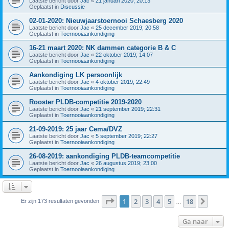
Laatste bericht door
Jac
«
21 januari 2020; 20:13
Geplaatst in
Discussie
02-01-2020: Nieuwjaarstoernooi Schaesberg 2020
Laatste bericht door
Jac
«
25 december 2019; 20:58
Geplaatst in
Toernooiaankondiging
16-21 maart 2020: NK dammen categorie B & C
Laatste bericht door
Jac
«
22 oktober 2019; 14:07
Geplaatst in
Toernooiaankondiging
Aankondiging LK persoonlijk
Laatste bericht door
Jac
«
4 oktober 2019; 22:49
Geplaatst in
Toernooiaankondiging
Rooster PLDB-competitie 2019-2020
Laatste bericht door
Jac
«
21 september 2019; 22:31
Geplaatst in
Toernooiaankondiging
21-09-2019: 25 jaar Cema/DVZ
Laatste bericht door
Jac
«
5 september 2019; 22:27
Geplaatst in
Toernooiaankondiging
26-08-2019: aankondiging PLDB-teamcompetitie
Laatste bericht door
Jac
«
26 augustus 2019; 23:00
Geplaatst in
Toernooiaankondiging
Pagina
1
van
18
1
2
3
4
5
18
Volge
Er zijn 173 resultaten gevonden
…
Ga naar