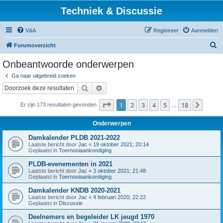
Techniek & Discussie
V&A
Registreer
Aanmelden
Z
Forumoverzicht
o
Onbeantwoorde onderwerpen
e
Ga naar uitgebreid zoeken
k
Zoek
Uitgebreid zoeken
Pagina
1
van
18
1
2
3
4
5
18
Volge
Er zijn 173 resultaten gevonden
…
Onderwerpen
Damkalender PLDB 2021-2022
Laatste bericht door
Jac
«
19 oktober 2021; 20:14
Geplaatst in
Toernooiaankondiging
PLDB-evenementen in 2021
Laatste bericht door
Jac
«
3 oktober 2021; 21:48
Geplaatst in
Toernooiaankondiging
Damkalender KNDB 2020-2021
Laatste bericht door
Jac
«
4 februari 2020; 22:22
Geplaatst in
Discussie
Deelnemers en begeleider LK jeugd 1970