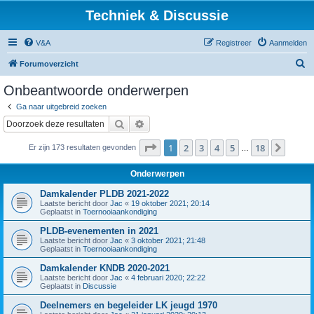
Techniek & Discussie
V&A
Registreer
Aanmelden
Z
Forumoverzicht
o
Onbeantwoorde onderwerpen
e
Ga naar uitgebreid zoeken
k
Zoek
Uitgebreid zoeken
Pagina
1
van
18
1
2
3
4
5
18
Volge
Er zijn 173 resultaten gevonden
…
Onderwerpen
Damkalender PLDB 2021-2022
Laatste bericht door
Jac
«
19 oktober 2021; 20:14
Geplaatst in
Toernooiaankondiging
PLDB-evenementen in 2021
Laatste bericht door
Jac
«
3 oktober 2021; 21:48
Geplaatst in
Toernooiaankondiging
Damkalender KNDB 2020-2021
Laatste bericht door
Jac
«
4 februari 2020; 22:22
Geplaatst in
Discussie
Deelnemers en begeleider LK jeugd 1970