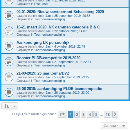
Laatste bericht door
Jac
«
21 januari 2020; 20:13
Geplaatst in
Discussie
02-01-2020: Nieuwjaarstoernooi Schaesberg 2020
Laatste bericht door
Jac
«
25 december 2019; 20:58
Geplaatst in
Toernooiaankondiging
16-21 maart 2020: NK dammen categorie B & C
Laatste bericht door
Jac
«
22 oktober 2019; 14:07
Geplaatst in
Toernooiaankondiging
Aankondiging LK persoonlijk
Laatste bericht door
Jac
«
4 oktober 2019; 22:49
Geplaatst in
Toernooiaankondiging
Rooster PLDB-competitie 2019-2020
Laatste bericht door
Jac
«
21 september 2019; 22:31
Geplaatst in
Toernooiaankondiging
21-09-2019: 25 jaar Cema/DVZ
Laatste bericht door
Jac
«
5 september 2019; 22:27
Geplaatst in
Toernooiaankondiging
26-08-2019: aankondiging PLDB-teamcompetitie
Laatste bericht door
Jac
«
26 augustus 2019; 23:00
Geplaatst in
Toernooiaankondiging
Pagina
1
van
18
1
2
3
4
5
18
Volge
Er zijn 173 resultaten gevonden
…
Ga naar