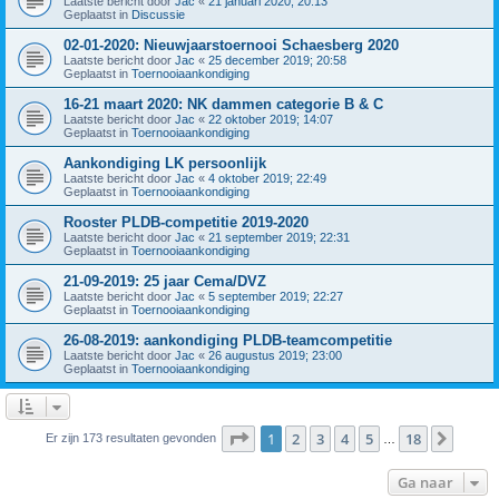
Laatste bericht door
Jac
«
21 januari 2020; 20:13
Geplaatst in
Discussie
02-01-2020: Nieuwjaarstoernooi Schaesberg 2020
Laatste bericht door
Jac
«
25 december 2019; 20:58
Geplaatst in
Toernooiaankondiging
16-21 maart 2020: NK dammen categorie B & C
Laatste bericht door
Jac
«
22 oktober 2019; 14:07
Geplaatst in
Toernooiaankondiging
Aankondiging LK persoonlijk
Laatste bericht door
Jac
«
4 oktober 2019; 22:49
Geplaatst in
Toernooiaankondiging
Rooster PLDB-competitie 2019-2020
Laatste bericht door
Jac
«
21 september 2019; 22:31
Geplaatst in
Toernooiaankondiging
21-09-2019: 25 jaar Cema/DVZ
Laatste bericht door
Jac
«
5 september 2019; 22:27
Geplaatst in
Toernooiaankondiging
26-08-2019: aankondiging PLDB-teamcompetitie
Laatste bericht door
Jac
«
26 augustus 2019; 23:00
Geplaatst in
Toernooiaankondiging
Pagina
1
van
18
1
2
3
4
5
18
Volge
Er zijn 173 resultaten gevonden
…
Ga naar