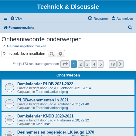
Techniek & Discussie
V&A
Registreer
Aanmelden
Z
Forumoverzicht
o
Onbeantwoorde onderwerpen
e
Ga naar uitgebreid zoeken
k
Zoek
Uitgebreid zoeken
Pagina
1
van
18
1
2
3
4
5
18
Volge
Er zijn 173 resultaten gevonden
…
Onderwerpen
Damkalender PLDB 2021-2022
Laatste bericht door
Jac
«
19 oktober 2021; 20:14
Geplaatst in
Toernooiaankondiging
PLDB-evenementen in 2021
Laatste bericht door
Jac
«
3 oktober 2021; 21:48
Geplaatst in
Toernooiaankondiging
Damkalender KNDB 2020-2021
Laatste bericht door
Jac
«
4 februari 2020; 22:22
Geplaatst in
Discussie
Deelnemers en begeleider LK jeugd 1970