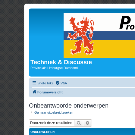
Techniek & Discussie
Provinciale Limburgse Dambond
Snelle links
V&A
Forumoverzicht
Onbeantwoorde onderwerpen
Ga naar uitgebreid zoeken
Zoek
Uitgebreid zoeken
ONDERWERPEN