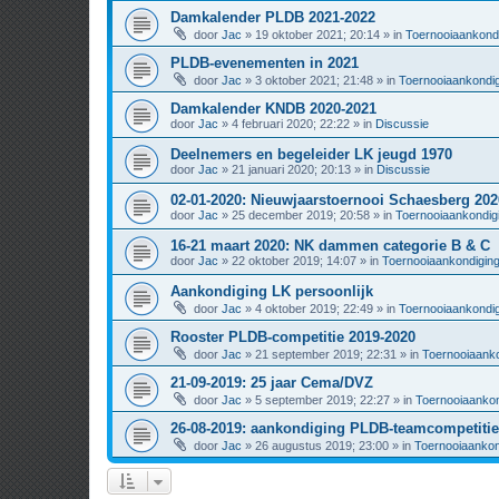
Damkalender PLDB 2021-2022
door
Jac
» 19 oktober 2021; 20:14 » in
Toernooiaankond
PLDB-evenementen in 2021
door
Jac
» 3 oktober 2021; 21:48 » in
Toernooiaankondi
Damkalender KNDB 2020-2021
door
Jac
» 4 februari 2020; 22:22 » in
Discussie
Deelnemers en begeleider LK jeugd 1970
door
Jac
» 21 januari 2020; 20:13 » in
Discussie
02-01-2020: Nieuwjaarstoernooi Schaesberg 202
door
Jac
» 25 december 2019; 20:58 » in
Toernooiaankondig
16-21 maart 2020: NK dammen categorie B & C
door
Jac
» 22 oktober 2019; 14:07 » in
Toernooiaankondigin
Aankondiging LK persoonlijk
door
Jac
» 4 oktober 2019; 22:49 » in
Toernooiaankondi
Rooster PLDB-competitie 2019-2020
door
Jac
» 21 september 2019; 22:31 » in
Toernooiaanko
21-09-2019: 25 jaar Cema/DVZ
door
Jac
» 5 september 2019; 22:27 » in
Toernooiaankon
26-08-2019: aankondiging PLDB-teamcompetitie
door
Jac
» 26 augustus 2019; 23:00 » in
Toernooiaankon