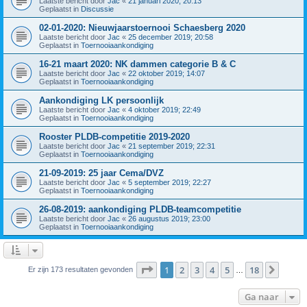
Laatste bericht door
Jac
«
21 januari 2020; 20:13
Geplaatst in
Discussie
02-01-2020: Nieuwjaarstoernooi Schaesberg 2020
Laatste bericht door
Jac
«
25 december 2019; 20:58
Geplaatst in
Toernooiaankondiging
16-21 maart 2020: NK dammen categorie B & C
Laatste bericht door
Jac
«
22 oktober 2019; 14:07
Geplaatst in
Toernooiaankondiging
Aankondiging LK persoonlijk
Laatste bericht door
Jac
«
4 oktober 2019; 22:49
Geplaatst in
Toernooiaankondiging
Rooster PLDB-competitie 2019-2020
Laatste bericht door
Jac
«
21 september 2019; 22:31
Geplaatst in
Toernooiaankondiging
21-09-2019: 25 jaar Cema/DVZ
Laatste bericht door
Jac
«
5 september 2019; 22:27
Geplaatst in
Toernooiaankondiging
26-08-2019: aankondiging PLDB-teamcompetitie
Laatste bericht door
Jac
«
26 augustus 2019; 23:00
Geplaatst in
Toernooiaankondiging
Pagina
1
van
18
1
2
3
4
5
18
Volge
Er zijn 173 resultaten gevonden
…
Ga naar