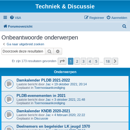
Techniek & Discussie
V&A
Registreer
Aanmelden
Z
Forumoverzicht
o
Onbeantwoorde onderwerpen
e
Ga naar uitgebreid zoeken
k
Zoek
Uitgebreid zoeken
Pagina
1
van
18
1
2
3
4
5
18
Volge
Er zijn 173 resultaten gevonden
…
Onderwerpen
Damkalender PLDB 2021-2022
Laatste bericht door
Jac
«
19 oktober 2021; 20:14
Geplaatst in
Toernooiaankondiging
PLDB-evenementen in 2021
Laatste bericht door
Jac
«
3 oktober 2021; 21:48
Geplaatst in
Toernooiaankondiging
Damkalender KNDB 2020-2021
Laatste bericht door
Jac
«
4 februari 2020; 22:22
Geplaatst in
Discussie
Deelnemers en begeleider LK jeugd 1970