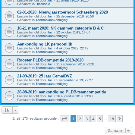
Laatste bericht door
Jac
«
21 januari 2020; 20:13
Geplaatst in
Discussie
02-01-2020: Nieuwjaarstoernooi Schaesberg 2020
Laatste bericht door
Jac
«
25 december 2019; 20:58
Geplaatst in
Toernooiaankondiging
16-21 maart 2020: NK dammen categorie B & C
Laatste bericht door
Jac
«
22 oktober 2019; 14:07
Geplaatst in
Toernooiaankondiging
Aankondiging LK persoonlijk
Laatste bericht door
Jac
«
4 oktober 2019; 22:49
Geplaatst in
Toernooiaankondiging
Rooster PLDB-competitie 2019-2020
Laatste bericht door
Jac
«
21 september 2019; 22:31
Geplaatst in
Toernooiaankondiging
21-09-2019: 25 jaar Cema/DVZ
Laatste bericht door
Jac
«
5 september 2019; 22:27
Geplaatst in
Toernooiaankondiging
26-08-2019: aankondiging PLDB-teamcompetitie
Laatste bericht door
Jac
«
26 augustus 2019; 23:00
Geplaatst in
Toernooiaankondiging
Pagina
1
van
18
1
2
3
4
5
18
Volge
Er zijn 173 resultaten gevonden
…
Ga naar