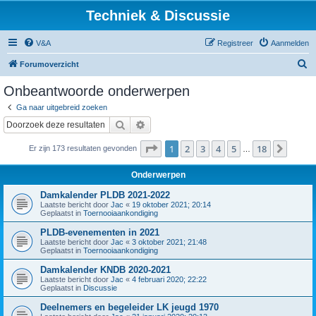
Techniek & Discussie
V&A
Registreer
Aanmelden
Z
Forumoverzicht
o
Onbeantwoorde onderwerpen
e
Ga naar uitgebreid zoeken
k
Zoek
Uitgebreid zoeken
Pagina
1
van
18
1
2
3
4
5
18
Volge
Er zijn 173 resultaten gevonden
…
Onderwerpen
Damkalender PLDB 2021-2022
Laatste bericht door
Jac
«
19 oktober 2021; 20:14
Geplaatst in
Toernooiaankondiging
PLDB-evenementen in 2021
Laatste bericht door
Jac
«
3 oktober 2021; 21:48
Geplaatst in
Toernooiaankondiging
Damkalender KNDB 2020-2021
Laatste bericht door
Jac
«
4 februari 2020; 22:22
Geplaatst in
Discussie
Deelnemers en begeleider LK jeugd 1970