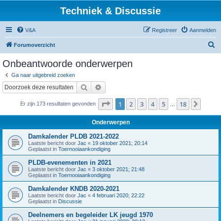
Techniek & Discussie
V&A
Registreer
Aanmelden
Z
Forumoverzicht
o
Onbeantwoorde onderwerpen
e
Ga naar uitgebreid zoeken
k
Zoek
Uitgebreid zoeken
Pagina
1
van
18
1
2
3
4
5
18
Volge
Er zijn 173 resultaten gevonden
…
Onderwerpen
Damkalender PLDB 2021-2022
Laatste bericht door
Jac
«
19 oktober 2021; 20:14
Geplaatst in
Toernooiaankondiging
PLDB-evenementen in 2021
Laatste bericht door
Jac
«
3 oktober 2021; 21:48
Geplaatst in
Toernooiaankondiging
Damkalender KNDB 2020-2021
Laatste bericht door
Jac
«
4 februari 2020; 22:22
Geplaatst in
Discussie
Deelnemers en begeleider LK jeugd 1970