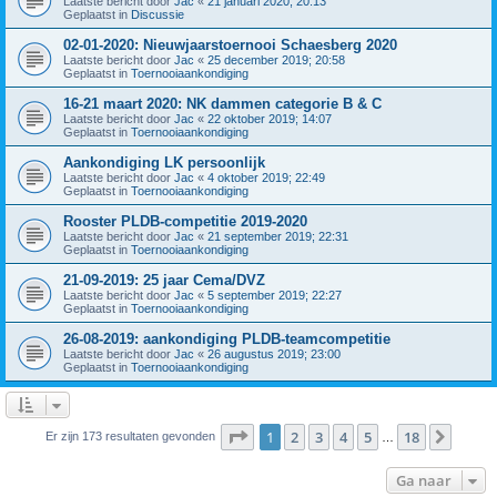
Laatste bericht door
Jac
«
21 januari 2020; 20:13
Geplaatst in
Discussie
02-01-2020: Nieuwjaarstoernooi Schaesberg 2020
Laatste bericht door
Jac
«
25 december 2019; 20:58
Geplaatst in
Toernooiaankondiging
16-21 maart 2020: NK dammen categorie B & C
Laatste bericht door
Jac
«
22 oktober 2019; 14:07
Geplaatst in
Toernooiaankondiging
Aankondiging LK persoonlijk
Laatste bericht door
Jac
«
4 oktober 2019; 22:49
Geplaatst in
Toernooiaankondiging
Rooster PLDB-competitie 2019-2020
Laatste bericht door
Jac
«
21 september 2019; 22:31
Geplaatst in
Toernooiaankondiging
21-09-2019: 25 jaar Cema/DVZ
Laatste bericht door
Jac
«
5 september 2019; 22:27
Geplaatst in
Toernooiaankondiging
26-08-2019: aankondiging PLDB-teamcompetitie
Laatste bericht door
Jac
«
26 augustus 2019; 23:00
Geplaatst in
Toernooiaankondiging
Pagina
1
van
18
1
2
3
4
5
18
Volge
Er zijn 173 resultaten gevonden
…
Ga naar