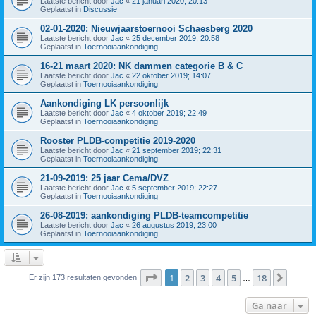
Laatste bericht door
Jac
«
21 januari 2020; 20:13
Geplaatst in
Discussie
02-01-2020: Nieuwjaarstoernooi Schaesberg 2020
Laatste bericht door
Jac
«
25 december 2019; 20:58
Geplaatst in
Toernooiaankondiging
16-21 maart 2020: NK dammen categorie B & C
Laatste bericht door
Jac
«
22 oktober 2019; 14:07
Geplaatst in
Toernooiaankondiging
Aankondiging LK persoonlijk
Laatste bericht door
Jac
«
4 oktober 2019; 22:49
Geplaatst in
Toernooiaankondiging
Rooster PLDB-competitie 2019-2020
Laatste bericht door
Jac
«
21 september 2019; 22:31
Geplaatst in
Toernooiaankondiging
21-09-2019: 25 jaar Cema/DVZ
Laatste bericht door
Jac
«
5 september 2019; 22:27
Geplaatst in
Toernooiaankondiging
26-08-2019: aankondiging PLDB-teamcompetitie
Laatste bericht door
Jac
«
26 augustus 2019; 23:00
Geplaatst in
Toernooiaankondiging
Pagina
1
van
18
1
2
3
4
5
18
Volge
Er zijn 173 resultaten gevonden
…
Ga naar