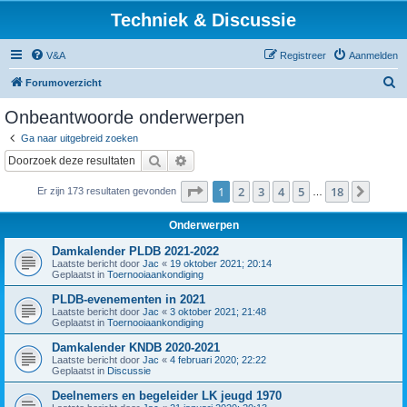
Techniek & Discussie
V&A
Registreer
Aanmelden
Z
Forumoverzicht
o
Onbeantwoorde onderwerpen
e
Ga naar uitgebreid zoeken
k
Zoek
Uitgebreid zoeken
Pagina
1
van
18
1
2
3
4
5
18
Volge
Er zijn 173 resultaten gevonden
…
Onderwerpen
Damkalender PLDB 2021-2022
Laatste bericht door
Jac
«
19 oktober 2021; 20:14
Geplaatst in
Toernooiaankondiging
PLDB-evenementen in 2021
Laatste bericht door
Jac
«
3 oktober 2021; 21:48
Geplaatst in
Toernooiaankondiging
Damkalender KNDB 2020-2021
Laatste bericht door
Jac
«
4 februari 2020; 22:22
Geplaatst in
Discussie
Deelnemers en begeleider LK jeugd 1970