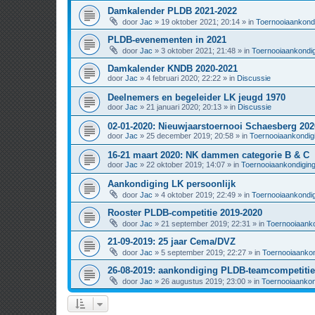
Damkalender PLDB 2021-2022
door
Jac
» 19 oktober 2021; 20:14 » in
Toernooiaankond
PLDB-evenementen in 2021
door
Jac
» 3 oktober 2021; 21:48 » in
Toernooiaankondi
Damkalender KNDB 2020-2021
door
Jac
» 4 februari 2020; 22:22 » in
Discussie
Deelnemers en begeleider LK jeugd 1970
door
Jac
» 21 januari 2020; 20:13 » in
Discussie
02-01-2020: Nieuwjaarstoernooi Schaesberg 202
door
Jac
» 25 december 2019; 20:58 » in
Toernooiaankondig
16-21 maart 2020: NK dammen categorie B & C
door
Jac
» 22 oktober 2019; 14:07 » in
Toernooiaankondigin
Aankondiging LK persoonlijk
door
Jac
» 4 oktober 2019; 22:49 » in
Toernooiaankondi
Rooster PLDB-competitie 2019-2020
door
Jac
» 21 september 2019; 22:31 » in
Toernooiaanko
21-09-2019: 25 jaar Cema/DVZ
door
Jac
» 5 september 2019; 22:27 » in
Toernooiaankon
26-08-2019: aankondiging PLDB-teamcompetitie
door
Jac
» 26 augustus 2019; 23:00 » in
Toernooiaankon