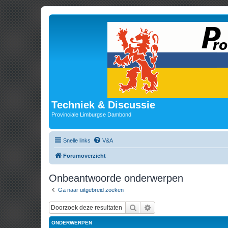
Techniek & Discussie
Provinciale Limburgse Dambond
Snelle links
V&A
Forumoverzicht
Onbeantwoorde onderwerpen
Ga naar uitgebreid zoeken
Zoek
Uitgebreid zoeken
ONDERWERPEN