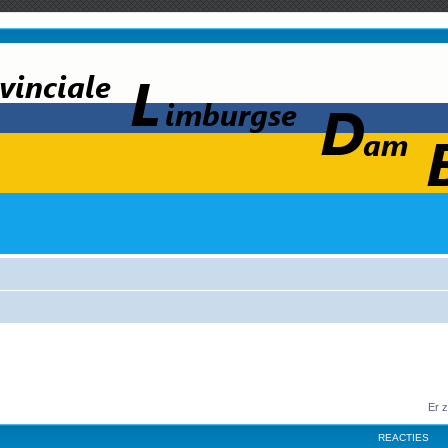
Er 
REACTIES