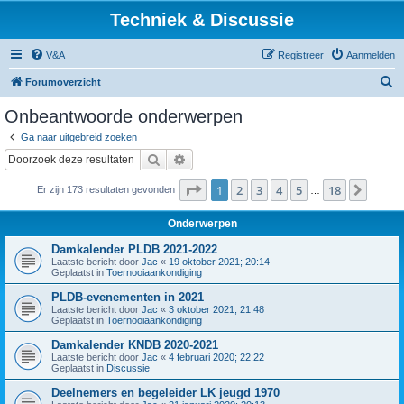
Techniek & Discussie
V&A
Registreer
Aanmelden
Z
Forumoverzicht
o
Onbeantwoorde onderwerpen
e
Ga naar uitgebreid zoeken
k
Zoek
Uitgebreid zoeken
Pagina
1
van
18
1
2
3
4
5
18
Volge
Er zijn 173 resultaten gevonden
…
Onderwerpen
Damkalender PLDB 2021-2022
Laatste bericht door
Jac
«
19 oktober 2021; 20:14
Geplaatst in
Toernooiaankondiging
PLDB-evenementen in 2021
Laatste bericht door
Jac
«
3 oktober 2021; 21:48
Geplaatst in
Toernooiaankondiging
Damkalender KNDB 2020-2021
Laatste bericht door
Jac
«
4 februari 2020; 22:22
Geplaatst in
Discussie
Deelnemers en begeleider LK jeugd 1970