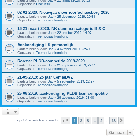
Laatste bericht door
Jac
«
21 januari 2020; 20:13
Geplaatst in
Discussie
02-01-2020: Nieuwjaarstoernooi Schaesberg 2020
Laatste bericht door
Jac
«
25 december 2019; 20:58
Geplaatst in
Toernooiaankondiging
16-21 maart 2020: NK dammen categorie B & C
Laatste bericht door
Jac
«
22 oktober 2019; 14:07
Geplaatst in
Toernooiaankondiging
Aankondiging LK persoonlijk
Laatste bericht door
Jac
«
4 oktober 2019; 22:49
Geplaatst in
Toernooiaankondiging
Rooster PLDB-competitie 2019-2020
Laatste bericht door
Jac
«
21 september 2019; 22:31
Geplaatst in
Toernooiaankondiging
21-09-2019: 25 jaar Cema/DVZ
Laatste bericht door
Jac
«
5 september 2019; 22:27
Geplaatst in
Toernooiaankondiging
26-08-2019: aankondiging PLDB-teamcompetitie
Laatste bericht door
Jac
«
26 augustus 2019; 23:00
Geplaatst in
Toernooiaankondiging
Pagina
1
van
18
1
2
3
4
5
18
Volge
Er zijn 173 resultaten gevonden
…
Ga naar