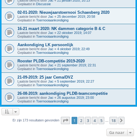
Laatste bericht door
Jac
«
21 januari 2020; 20:13
Geplaatst in
Discussie
02-01-2020: Nieuwjaarstoernooi Schaesberg 2020
Laatste bericht door
Jac
«
25 december 2019; 20:58
Geplaatst in
Toernooiaankondiging
16-21 maart 2020: NK dammen categorie B & C
Laatste bericht door
Jac
«
22 oktober 2019; 14:07
Geplaatst in
Toernooiaankondiging
Aankondiging LK persoonlijk
Laatste bericht door
Jac
«
4 oktober 2019; 22:49
Geplaatst in
Toernooiaankondiging
Rooster PLDB-competitie 2019-2020
Laatste bericht door
Jac
«
21 september 2019; 22:31
Geplaatst in
Toernooiaankondiging
21-09-2019: 25 jaar Cema/DVZ
Laatste bericht door
Jac
«
5 september 2019; 22:27
Geplaatst in
Toernooiaankondiging
26-08-2019: aankondiging PLDB-teamcompetitie
Laatste bericht door
Jac
«
26 augustus 2019; 23:00
Geplaatst in
Toernooiaankondiging
Pagina
1
van
18
1
2
3
4
5
18
Volge
Er zijn 173 resultaten gevonden
…
Ga naar