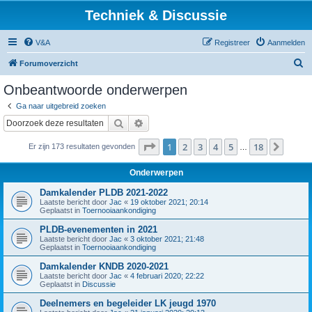
Techniek & Discussie
V&A
Registreer
Aanmelden
Z
Forumoverzicht
o
Onbeantwoorde onderwerpen
e
Ga naar uitgebreid zoeken
k
Zoek
Uitgebreid zoeken
Pagina
1
van
18
1
2
3
4
5
18
Volge
Er zijn 173 resultaten gevonden
…
Onderwerpen
Damkalender PLDB 2021-2022
Laatste bericht door
Jac
«
19 oktober 2021; 20:14
Geplaatst in
Toernooiaankondiging
PLDB-evenementen in 2021
Laatste bericht door
Jac
«
3 oktober 2021; 21:48
Geplaatst in
Toernooiaankondiging
Damkalender KNDB 2020-2021
Laatste bericht door
Jac
«
4 februari 2020; 22:22
Geplaatst in
Discussie
Deelnemers en begeleider LK jeugd 1970