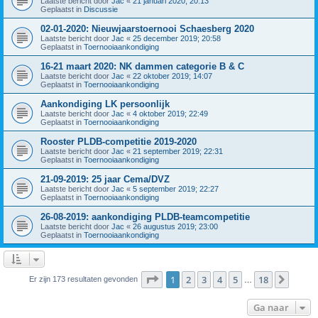
Laatste bericht door
Jac
«
21 januari 2020; 20:13
Geplaatst in
Discussie
02-01-2020: Nieuwjaarstoernooi Schaesberg 2020
Laatste bericht door
Jac
«
25 december 2019; 20:58
Geplaatst in
Toernooiaankondiging
16-21 maart 2020: NK dammen categorie B & C
Laatste bericht door
Jac
«
22 oktober 2019; 14:07
Geplaatst in
Toernooiaankondiging
Aankondiging LK persoonlijk
Laatste bericht door
Jac
«
4 oktober 2019; 22:49
Geplaatst in
Toernooiaankondiging
Rooster PLDB-competitie 2019-2020
Laatste bericht door
Jac
«
21 september 2019; 22:31
Geplaatst in
Toernooiaankondiging
21-09-2019: 25 jaar Cema/DVZ
Laatste bericht door
Jac
«
5 september 2019; 22:27
Geplaatst in
Toernooiaankondiging
26-08-2019: aankondiging PLDB-teamcompetitie
Laatste bericht door
Jac
«
26 augustus 2019; 23:00
Geplaatst in
Toernooiaankondiging
Pagina
1
van
18
1
2
3
4
5
18
Volge
Er zijn 173 resultaten gevonden
…
Ga naar