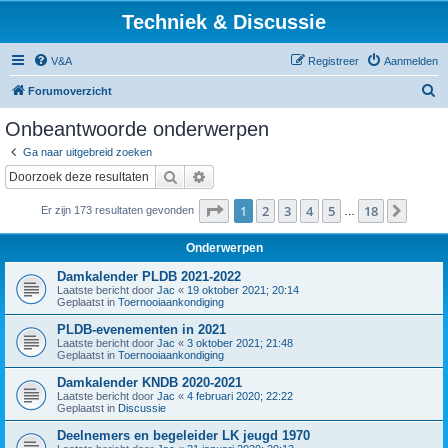
Techniek & Discussie
V&A
Registreer
Aanmelden
Z
Forumoverzicht
o
Onbeantwoorde onderwerpen
e
Ga naar uitgebreid zoeken
k
Zoek
Uitgebreid zoeken
Pagina
1
van
18
1
2
3
4
5
18
Volge
Er zijn 173 resultaten gevonden
…
Onderwerpen
Damkalender PLDB 2021-2022
Laatste bericht door
Jac
«
19 oktober 2021; 20:14
Geplaatst in
Toernooiaankondiging
PLDB-evenementen in 2021
Laatste bericht door
Jac
«
3 oktober 2021; 21:48
Geplaatst in
Toernooiaankondiging
Damkalender KNDB 2020-2021
Laatste bericht door
Jac
«
4 februari 2020; 22:22
Geplaatst in
Discussie
Deelnemers en begeleider LK jeugd 1970