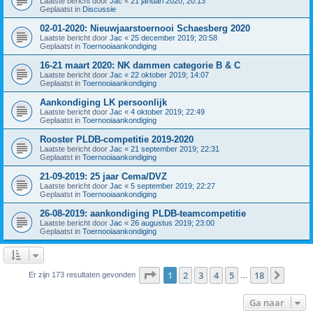
Laatste bericht door
Jac
«
21 januari 2020; 20:13
Geplaatst in
Discussie
02-01-2020: Nieuwjaarstoernooi Schaesberg 2020
Laatste bericht door
Jac
«
25 december 2019; 20:58
Geplaatst in
Toernooiaankondiging
16-21 maart 2020: NK dammen categorie B & C
Laatste bericht door
Jac
«
22 oktober 2019; 14:07
Geplaatst in
Toernooiaankondiging
Aankondiging LK persoonlijk
Laatste bericht door
Jac
«
4 oktober 2019; 22:49
Geplaatst in
Toernooiaankondiging
Rooster PLDB-competitie 2019-2020
Laatste bericht door
Jac
«
21 september 2019; 22:31
Geplaatst in
Toernooiaankondiging
21-09-2019: 25 jaar Cema/DVZ
Laatste bericht door
Jac
«
5 september 2019; 22:27
Geplaatst in
Toernooiaankondiging
26-08-2019: aankondiging PLDB-teamcompetitie
Laatste bericht door
Jac
«
26 augustus 2019; 23:00
Geplaatst in
Toernooiaankondiging
Pagina
1
van
18
1
2
3
4
5
18
Volge
Er zijn 173 resultaten gevonden
…
Ga naar