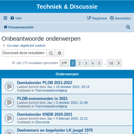
Techniek & Discussie
V&A
Registreer
Aanmelden
Z
Forumoverzicht
o
Onbeantwoorde onderwerpen
e
Ga naar uitgebreid zoeken
k
Zoek
Uitgebreid zoeken
Pagina
1
van
18
1
2
3
4
5
18
Volge
Er zijn 173 resultaten gevonden
…
Onderwerpen
Damkalender PLDB 2021-2022
Laatste bericht door
Jac
«
19 oktober 2021; 20:14
Geplaatst in
Toernooiaankondiging
PLDB-evenementen in 2021
Laatste bericht door
Jac
«
3 oktober 2021; 21:48
Geplaatst in
Toernooiaankondiging
Damkalender KNDB 2020-2021
Laatste bericht door
Jac
«
4 februari 2020; 22:22
Geplaatst in
Discussie
Deelnemers en begeleider LK jeugd 1970