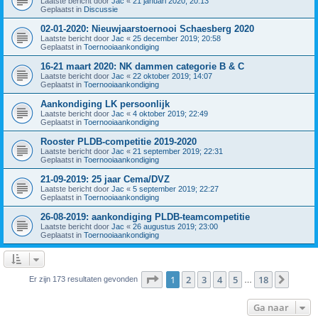
Laatste bericht door
Jac
«
21 januari 2020; 20:13
Geplaatst in
Discussie
02-01-2020: Nieuwjaarstoernooi Schaesberg 2020
Laatste bericht door
Jac
«
25 december 2019; 20:58
Geplaatst in
Toernooiaankondiging
16-21 maart 2020: NK dammen categorie B & C
Laatste bericht door
Jac
«
22 oktober 2019; 14:07
Geplaatst in
Toernooiaankondiging
Aankondiging LK persoonlijk
Laatste bericht door
Jac
«
4 oktober 2019; 22:49
Geplaatst in
Toernooiaankondiging
Rooster PLDB-competitie 2019-2020
Laatste bericht door
Jac
«
21 september 2019; 22:31
Geplaatst in
Toernooiaankondiging
21-09-2019: 25 jaar Cema/DVZ
Laatste bericht door
Jac
«
5 september 2019; 22:27
Geplaatst in
Toernooiaankondiging
26-08-2019: aankondiging PLDB-teamcompetitie
Laatste bericht door
Jac
«
26 augustus 2019; 23:00
Geplaatst in
Toernooiaankondiging
Pagina
1
van
18
1
2
3
4
5
18
Volge
Er zijn 173 resultaten gevonden
…
Ga naar