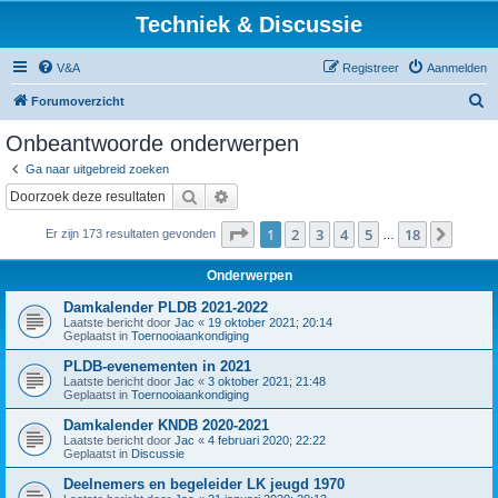
Techniek & Discussie
V&A
Registreer
Aanmelden
Z
Forumoverzicht
o
Onbeantwoorde onderwerpen
e
Ga naar uitgebreid zoeken
k
Zoek
Uitgebreid zoeken
Pagina
1
van
18
1
2
3
4
5
18
Volge
Er zijn 173 resultaten gevonden
…
Onderwerpen
Damkalender PLDB 2021-2022
Laatste bericht door
Jac
«
19 oktober 2021; 20:14
Geplaatst in
Toernooiaankondiging
PLDB-evenementen in 2021
Laatste bericht door
Jac
«
3 oktober 2021; 21:48
Geplaatst in
Toernooiaankondiging
Damkalender KNDB 2020-2021
Laatste bericht door
Jac
«
4 februari 2020; 22:22
Geplaatst in
Discussie
Deelnemers en begeleider LK jeugd 1970