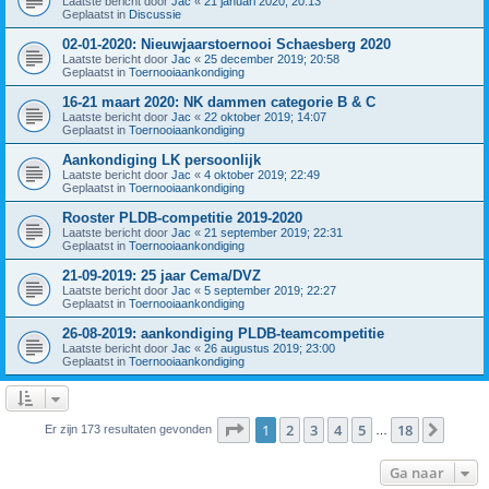
Laatste bericht door
Jac
«
21 januari 2020; 20:13
Geplaatst in
Discussie
02-01-2020: Nieuwjaarstoernooi Schaesberg 2020
Laatste bericht door
Jac
«
25 december 2019; 20:58
Geplaatst in
Toernooiaankondiging
16-21 maart 2020: NK dammen categorie B & C
Laatste bericht door
Jac
«
22 oktober 2019; 14:07
Geplaatst in
Toernooiaankondiging
Aankondiging LK persoonlijk
Laatste bericht door
Jac
«
4 oktober 2019; 22:49
Geplaatst in
Toernooiaankondiging
Rooster PLDB-competitie 2019-2020
Laatste bericht door
Jac
«
21 september 2019; 22:31
Geplaatst in
Toernooiaankondiging
21-09-2019: 25 jaar Cema/DVZ
Laatste bericht door
Jac
«
5 september 2019; 22:27
Geplaatst in
Toernooiaankondiging
26-08-2019: aankondiging PLDB-teamcompetitie
Laatste bericht door
Jac
«
26 augustus 2019; 23:00
Geplaatst in
Toernooiaankondiging
Pagina
1
van
18
1
2
3
4
5
18
Volge
Er zijn 173 resultaten gevonden
…
Ga naar