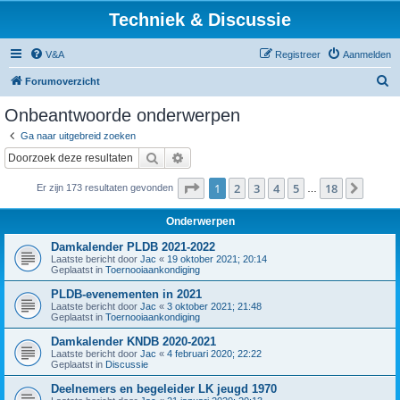
Techniek & Discussie
V&A
Registreer
Aanmelden
Z
Forumoverzicht
o
Onbeantwoorde onderwerpen
e
Ga naar uitgebreid zoeken
k
Zoek
Uitgebreid zoeken
Pagina
1
van
18
1
2
3
4
5
18
Volge
Er zijn 173 resultaten gevonden
…
Onderwerpen
Damkalender PLDB 2021-2022
Laatste bericht door
Jac
«
19 oktober 2021; 20:14
Geplaatst in
Toernooiaankondiging
PLDB-evenementen in 2021
Laatste bericht door
Jac
«
3 oktober 2021; 21:48
Geplaatst in
Toernooiaankondiging
Damkalender KNDB 2020-2021
Laatste bericht door
Jac
«
4 februari 2020; 22:22
Geplaatst in
Discussie
Deelnemers en begeleider LK jeugd 1970