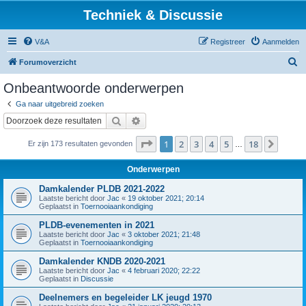
Techniek & Discussie
V&A
Registreer
Aanmelden
Z
Forumoverzicht
o
Onbeantwoorde onderwerpen
e
Ga naar uitgebreid zoeken
k
Zoek
Uitgebreid zoeken
Pagina
1
van
18
1
2
3
4
5
18
Volge
Er zijn 173 resultaten gevonden
…
Onderwerpen
Damkalender PLDB 2021-2022
Laatste bericht door
Jac
«
19 oktober 2021; 20:14
Geplaatst in
Toernooiaankondiging
PLDB-evenementen in 2021
Laatste bericht door
Jac
«
3 oktober 2021; 21:48
Geplaatst in
Toernooiaankondiging
Damkalender KNDB 2020-2021
Laatste bericht door
Jac
«
4 februari 2020; 22:22
Geplaatst in
Discussie
Deelnemers en begeleider LK jeugd 1970