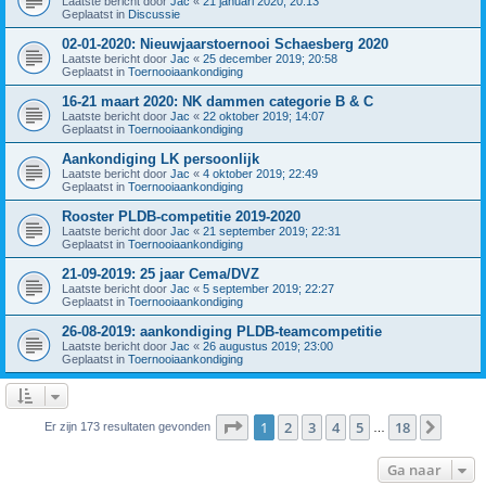
Laatste bericht door
Jac
«
21 januari 2020; 20:13
Geplaatst in
Discussie
02-01-2020: Nieuwjaarstoernooi Schaesberg 2020
Laatste bericht door
Jac
«
25 december 2019; 20:58
Geplaatst in
Toernooiaankondiging
16-21 maart 2020: NK dammen categorie B & C
Laatste bericht door
Jac
«
22 oktober 2019; 14:07
Geplaatst in
Toernooiaankondiging
Aankondiging LK persoonlijk
Laatste bericht door
Jac
«
4 oktober 2019; 22:49
Geplaatst in
Toernooiaankondiging
Rooster PLDB-competitie 2019-2020
Laatste bericht door
Jac
«
21 september 2019; 22:31
Geplaatst in
Toernooiaankondiging
21-09-2019: 25 jaar Cema/DVZ
Laatste bericht door
Jac
«
5 september 2019; 22:27
Geplaatst in
Toernooiaankondiging
26-08-2019: aankondiging PLDB-teamcompetitie
Laatste bericht door
Jac
«
26 augustus 2019; 23:00
Geplaatst in
Toernooiaankondiging
Pagina
1
van
18
1
2
3
4
5
18
Volge
Er zijn 173 resultaten gevonden
…
Ga naar