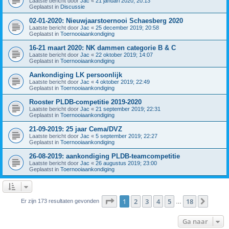
Laatste bericht door
Jac
«
21 januari 2020; 20:13
Geplaatst in
Discussie
02-01-2020: Nieuwjaarstoernooi Schaesberg 2020
Laatste bericht door
Jac
«
25 december 2019; 20:58
Geplaatst in
Toernooiaankondiging
16-21 maart 2020: NK dammen categorie B & C
Laatste bericht door
Jac
«
22 oktober 2019; 14:07
Geplaatst in
Toernooiaankondiging
Aankondiging LK persoonlijk
Laatste bericht door
Jac
«
4 oktober 2019; 22:49
Geplaatst in
Toernooiaankondiging
Rooster PLDB-competitie 2019-2020
Laatste bericht door
Jac
«
21 september 2019; 22:31
Geplaatst in
Toernooiaankondiging
21-09-2019: 25 jaar Cema/DVZ
Laatste bericht door
Jac
«
5 september 2019; 22:27
Geplaatst in
Toernooiaankondiging
26-08-2019: aankondiging PLDB-teamcompetitie
Laatste bericht door
Jac
«
26 augustus 2019; 23:00
Geplaatst in
Toernooiaankondiging
Pagina
1
van
18
1
2
3
4
5
18
Volge
Er zijn 173 resultaten gevonden
…
Ga naar