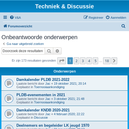
Techniek & Discussie
V&A
Registreer
Aanmelden
Z
Forumoverzicht
o
Onbeantwoorde onderwerpen
e
Ga naar uitgebreid zoeken
k
Zoek
Uitgebreid zoeken
Pagina
1
van
18
1
2
3
4
5
18
Volge
Er zijn 173 resultaten gevonden
…
Onderwerpen
Damkalender PLDB 2021-2022
Laatste bericht door
Jac
«
19 oktober 2021; 20:14
Geplaatst in
Toernooiaankondiging
PLDB-evenementen in 2021
Laatste bericht door
Jac
«
3 oktober 2021; 21:48
Geplaatst in
Toernooiaankondiging
Damkalender KNDB 2020-2021
Laatste bericht door
Jac
«
4 februari 2020; 22:22
Geplaatst in
Discussie
Deelnemers en begeleider LK jeugd 1970