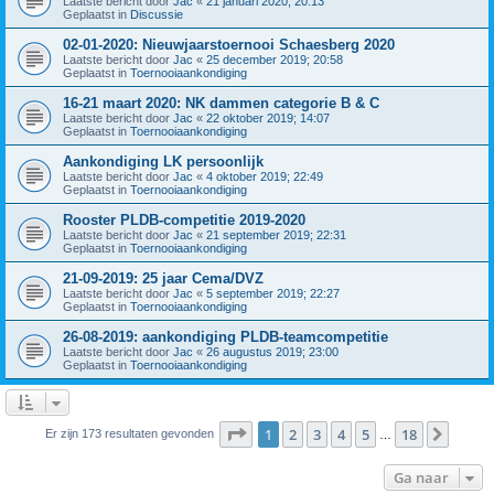
Laatste bericht door
Jac
«
21 januari 2020; 20:13
Geplaatst in
Discussie
02-01-2020: Nieuwjaarstoernooi Schaesberg 2020
Laatste bericht door
Jac
«
25 december 2019; 20:58
Geplaatst in
Toernooiaankondiging
16-21 maart 2020: NK dammen categorie B & C
Laatste bericht door
Jac
«
22 oktober 2019; 14:07
Geplaatst in
Toernooiaankondiging
Aankondiging LK persoonlijk
Laatste bericht door
Jac
«
4 oktober 2019; 22:49
Geplaatst in
Toernooiaankondiging
Rooster PLDB-competitie 2019-2020
Laatste bericht door
Jac
«
21 september 2019; 22:31
Geplaatst in
Toernooiaankondiging
21-09-2019: 25 jaar Cema/DVZ
Laatste bericht door
Jac
«
5 september 2019; 22:27
Geplaatst in
Toernooiaankondiging
26-08-2019: aankondiging PLDB-teamcompetitie
Laatste bericht door
Jac
«
26 augustus 2019; 23:00
Geplaatst in
Toernooiaankondiging
Pagina
1
van
18
1
2
3
4
5
18
Volge
Er zijn 173 resultaten gevonden
…
Ga naar