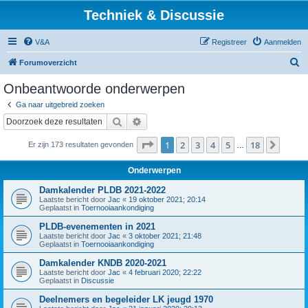
Techniek & Discussie
V&A
Registreer
Aanmelden
Z
Forumoverzicht
o
Onbeantwoorde onderwerpen
e
Ga naar uitgebreid zoeken
k
Zoek
Uitgebreid zoeken
Pagina
1
van
18
1
2
3
4
5
18
Volge
Er zijn 173 resultaten gevonden
…
Onderwerpen
Damkalender PLDB 2021-2022
Laatste bericht door
Jac
«
19 oktober 2021; 20:14
Geplaatst in
Toernooiaankondiging
PLDB-evenementen in 2021
Laatste bericht door
Jac
«
3 oktober 2021; 21:48
Geplaatst in
Toernooiaankondiging
Damkalender KNDB 2020-2021
Laatste bericht door
Jac
«
4 februari 2020; 22:22
Geplaatst in
Discussie
Deelnemers en begeleider LK jeugd 1970