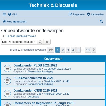
Techniek & Discussie
V&A
Registreer
Aanmelden
Z
Forumoverzicht
o
Onbeantwoorde onderwerpen
e
Ga naar uitgebreid zoeken
k
Zoek
Uitgebreid zoeken
Pagina
1
van
18
1
2
3
4
5
18
Volge
Er zijn 173 resultaten gevonden
…
Onderwerpen
Damkalender PLDB 2021-2022
Laatste bericht door
Jac
«
19 oktober 2021; 20:14
Geplaatst in
Toernooiaankondiging
PLDB-evenementen in 2021
Laatste bericht door
Jac
«
3 oktober 2021; 21:48
Geplaatst in
Toernooiaankondiging
Damkalender KNDB 2020-2021
Laatste bericht door
Jac
«
4 februari 2020; 22:22
Geplaatst in
Discussie
Deelnemers en begeleider LK jeugd 1970