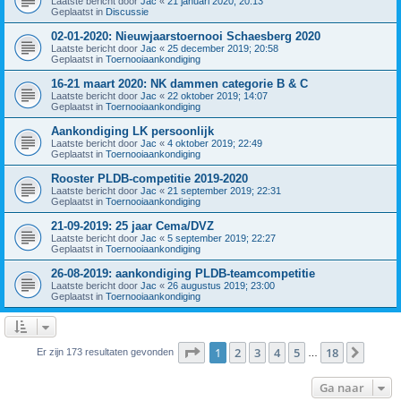
Laatste bericht door
Jac
«
21 januari 2020; 20:13
Geplaatst in
Discussie
02-01-2020: Nieuwjaarstoernooi Schaesberg 2020
Laatste bericht door
Jac
«
25 december 2019; 20:58
Geplaatst in
Toernooiaankondiging
16-21 maart 2020: NK dammen categorie B & C
Laatste bericht door
Jac
«
22 oktober 2019; 14:07
Geplaatst in
Toernooiaankondiging
Aankondiging LK persoonlijk
Laatste bericht door
Jac
«
4 oktober 2019; 22:49
Geplaatst in
Toernooiaankondiging
Rooster PLDB-competitie 2019-2020
Laatste bericht door
Jac
«
21 september 2019; 22:31
Geplaatst in
Toernooiaankondiging
21-09-2019: 25 jaar Cema/DVZ
Laatste bericht door
Jac
«
5 september 2019; 22:27
Geplaatst in
Toernooiaankondiging
26-08-2019: aankondiging PLDB-teamcompetitie
Laatste bericht door
Jac
«
26 augustus 2019; 23:00
Geplaatst in
Toernooiaankondiging
Pagina
1
van
18
1
2
3
4
5
18
Volge
Er zijn 173 resultaten gevonden
…
Ga naar