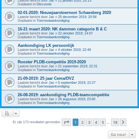
Laatste bericht door
Jac
«
21 januari 2020; 20:13
Geplaatst in
Discussie
02-01-2020: Nieuwjaarstoernooi Schaesberg 2020
Laatste bericht door
Jac
«
25 december 2019; 20:58
Geplaatst in
Toernooiaankondiging
16-21 maart 2020: NK dammen categorie B & C
Laatste bericht door
Jac
«
22 oktober 2019; 14:07
Geplaatst in
Toernooiaankondiging
Aankondiging LK persoonlijk
Laatste bericht door
Jac
«
4 oktober 2019; 22:49
Geplaatst in
Toernooiaankondiging
Rooster PLDB-competitie 2019-2020
Laatste bericht door
Jac
«
21 september 2019; 22:31
Geplaatst in
Toernooiaankondiging
21-09-2019: 25 jaar Cema/DVZ
Laatste bericht door
Jac
«
5 september 2019; 22:27
Geplaatst in
Toernooiaankondiging
26-08-2019: aankondiging PLDB-teamcompetitie
Laatste bericht door
Jac
«
26 augustus 2019; 23:00
Geplaatst in
Toernooiaankondiging
Pagina
1
van
18
1
2
3
4
5
18
Volge
Er zijn 173 resultaten gevonden
…
Ga naar