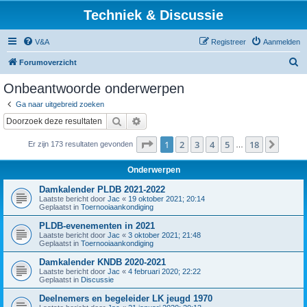
Techniek & Discussie
V&A
Registreer
Aanmelden
Z
Forumoverzicht
o
Onbeantwoorde onderwerpen
e
Ga naar uitgebreid zoeken
k
Zoek
Uitgebreid zoeken
Pagina
1
van
18
1
2
3
4
5
18
Volge
Er zijn 173 resultaten gevonden
…
Onderwerpen
Damkalender PLDB 2021-2022
Laatste bericht door
Jac
«
19 oktober 2021; 20:14
Geplaatst in
Toernooiaankondiging
PLDB-evenementen in 2021
Laatste bericht door
Jac
«
3 oktober 2021; 21:48
Geplaatst in
Toernooiaankondiging
Damkalender KNDB 2020-2021
Laatste bericht door
Jac
«
4 februari 2020; 22:22
Geplaatst in
Discussie
Deelnemers en begeleider LK jeugd 1970