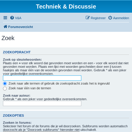
Techniek & Discussie
V&A
Registreer
Aanmelden
Forumoverzicht
Zoek
ZOEKOPDRACHT
Zoek op sleutelwoorden:
Plaats een
+
voor elk woord dat gevonden moet worden en een
-
voor elk woord dat niet
gevonden moet worden. Plaats een lijst met woorden gescheiden door een
|
tussen
haakjes als maar één van de woorden gevonden moet worden. Gebruik * als een joker
voor gedeeltelijke overeenkomsten.
Zoek naar alle termen of gebruik de zoekopdracht zoals het is ingevuld
Zoek naar één van de termen
Zoek naar auteur:
Gebruik * als een joker voor gedeeltelijke overeenkomsten.
ZOEKOPTIES
Zoeken in forums:
Selecteer het forum of de forums die je wil doorzoeken. Subforums worden automatisch
doorzocht als je “Doorzoek subforums“ hieronder niet uitschakelt.