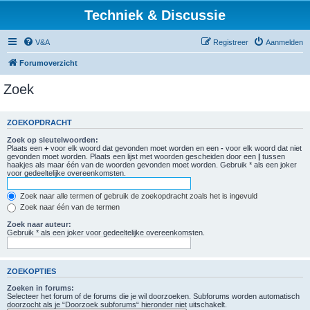
Techniek & Discussie
V&A
Registreer
Aanmelden
Forumoverzicht
Zoek
ZOEKOPDRACHT
Zoek op sleutelwoorden:
Plaats een
+
voor elk woord dat gevonden moet worden en een
-
voor elk woord dat niet
gevonden moet worden. Plaats een lijst met woorden gescheiden door een
|
tussen
haakjes als maar één van de woorden gevonden moet worden. Gebruik * als een joker
voor gedeeltelijke overeenkomsten.
Zoek naar alle termen of gebruik de zoekopdracht zoals het is ingevuld
Zoek naar één van de termen
Zoek naar auteur:
Gebruik * als een joker voor gedeeltelijke overeenkomsten.
ZOEKOPTIES
Zoeken in forums:
Selecteer het forum of de forums die je wil doorzoeken. Subforums worden automatisch
doorzocht als je “Doorzoek subforums“ hieronder niet uitschakelt.