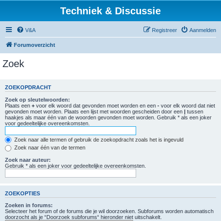
Techniek & Discussie
V&A
Registreer
Aanmelden
Forumoverzicht
Zoek
ZOEKOPDRACHT
Zoek op sleutelwoorden:
Plaats een
+
voor elk woord dat gevonden moet worden en een
-
voor elk woord dat niet
gevonden moet worden. Plaats een lijst met woorden gescheiden door een
|
tussen
haakjes als maar één van de woorden gevonden moet worden. Gebruik * als een joker
voor gedeeltelijke overeenkomsten.
Zoek naar alle termen of gebruik de zoekopdracht zoals het is ingevuld
Zoek naar één van de termen
Zoek naar auteur:
Gebruik * als een joker voor gedeeltelijke overeenkomsten.
ZOEKOPTIES
Zoeken in forums:
Selecteer het forum of de forums die je wil doorzoeken. Subforums worden automatisch
doorzocht als je “Doorzoek subforums“ hieronder niet uitschakelt.