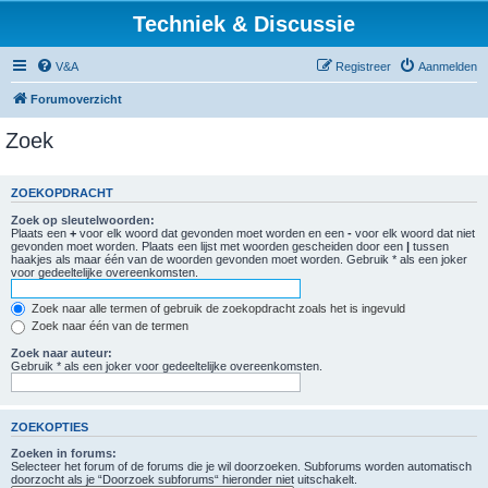
Techniek & Discussie
V&A
Registreer
Aanmelden
Forumoverzicht
Zoek
ZOEKOPDRACHT
Zoek op sleutelwoorden:
Plaats een
+
voor elk woord dat gevonden moet worden en een
-
voor elk woord dat niet
gevonden moet worden. Plaats een lijst met woorden gescheiden door een
|
tussen
haakjes als maar één van de woorden gevonden moet worden. Gebruik * als een joker
voor gedeeltelijke overeenkomsten.
Zoek naar alle termen of gebruik de zoekopdracht zoals het is ingevuld
Zoek naar één van de termen
Zoek naar auteur:
Gebruik * als een joker voor gedeeltelijke overeenkomsten.
ZOEKOPTIES
Zoeken in forums:
Selecteer het forum of de forums die je wil doorzoeken. Subforums worden automatisch
doorzocht als je “Doorzoek subforums“ hieronder niet uitschakelt.