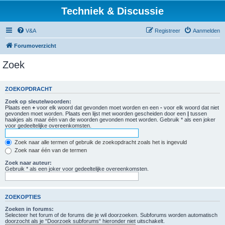
Techniek & Discussie
V&A
Registreer
Aanmelden
Forumoverzicht
Zoek
ZOEKOPDRACHT
Zoek op sleutelwoorden:
Plaats een
+
voor elk woord dat gevonden moet worden en een
-
voor elk woord dat niet
gevonden moet worden. Plaats een lijst met woorden gescheiden door een
|
tussen
haakjes als maar één van de woorden gevonden moet worden. Gebruik * als een joker
voor gedeeltelijke overeenkomsten.
Zoek naar alle termen of gebruik de zoekopdracht zoals het is ingevuld
Zoek naar één van de termen
Zoek naar auteur:
Gebruik * als een joker voor gedeeltelijke overeenkomsten.
ZOEKOPTIES
Zoeken in forums:
Selecteer het forum of de forums die je wil doorzoeken. Subforums worden automatisch
doorzocht als je “Doorzoek subforums“ hieronder niet uitschakelt.