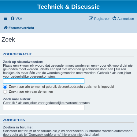
Techniek & Discussie
V&A
Registreer
Aanmelden
Forumoverzicht
Zoek
ZOEKOPDRACHT
Zoek op sleutelwoorden:
Plaats een
+
voor elk woord dat gevonden moet worden en een
-
voor elk woord dat niet
gevonden moet worden. Plaats een lijst met woorden gescheiden door een
|
tussen
haakjes als maar één van de woorden gevonden moet worden. Gebruik * als een joker
voor gedeeltelijke overeenkomsten.
Zoek naar alle termen of gebruik de zoekopdracht zoals het is ingevuld
Zoek naar één van de termen
Zoek naar auteur:
Gebruik * als een joker voor gedeeltelijke overeenkomsten.
ZOEKOPTIES
Zoeken in forums:
Selecteer het forum of de forums die je wil doorzoeken. Subforums worden automatisch
doorzocht als je “Doorzoek subforums“ hieronder niet uitschakelt.