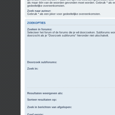
als maar één van de woorden gevonden moet worden. Gebruik * als ee
gedeeltelijke overeenkomsten.
Zoek naar auteur:
Gebruik * als een joker voor gedeeltelijke overeenkomsten.
ZOEKOPTIES
Zoeken in forums:
Selecteer het forum of de forums die je wil doorzoeken. Subforums w
doorzocht als je “Doorzoek subforums“ hieronder niet uitschakelt.
Doorzoek subforums:
Zoek in:
Resultaten weergeven als:
Sorteer resultaten op:
Zoek in berichten van afgelopen:
Geef eerste: