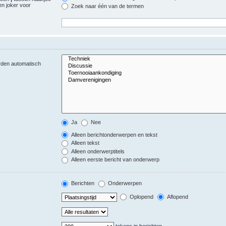
n joker voor
Zoek naar één van de termen
orden automatisch
Ja
Nee
Alleen berichtonderwerpen en tekst
Alleen tekst
Alleen onderwerptitels
Alleen eerste bericht van onderwerp
Berichten
Onderwerpen
Oplopend
Aflopend
tekens in berichten