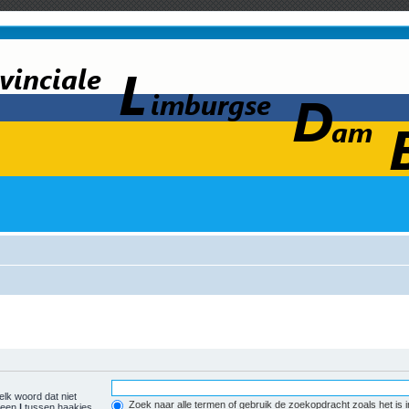
elk woord dat niet
Zoek naar alle termen of gebruik de zoekopdracht zoals het is 
r een
|
tussen haakjes