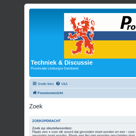
Techniek & Discussie
Provinciale Limburgse Dambond
Snelle links
V&A
Forumoverzicht
Zoek
ZOEKOPDRACHT
Zoek op sleutelwoorden:
Plaats een
+
voor elk woord dat gevonden moet worden en een
-
voor 
gevonden moet worden. Plaats een lijst met woorden gescheiden doo