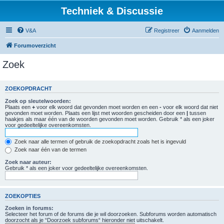
Techniek & Discussie
V&A
Registreer
Aanmelden
Forumoverzicht
Zoek
ZOEKOPDRACHT
Zoek op sleutelwoorden:
Plaats een
+
voor elk woord dat gevonden moet worden en een
-
voor elk woord dat niet
gevonden moet worden. Plaats een lijst met woorden gescheiden door een
|
tussen
haakjes als maar één van de woorden gevonden moet worden. Gebruik * als een joker
voor gedeeltelijke overeenkomsten.
Zoek naar alle termen of gebruik de zoekopdracht zoals het is ingevuld
Zoek naar één van de termen
Zoek naar auteur:
Gebruik * als een joker voor gedeeltelijke overeenkomsten.
ZOEKOPTIES
Zoeken in forums:
Selecteer het forum of de forums die je wil doorzoeken. Subforums worden automatisch
doorzocht als je “Doorzoek subforums“ hieronder niet uitschakelt.