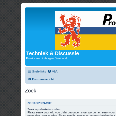
Techniek & Discussie
Provinciale Limburgse Dambond
Snelle links
V&A
Forumoverzicht
Zoek
ZOEKOPDRACHT
Zoek op sleutelwoorden:
Plaats een
+
voor elk woord dat gevonden moet worden en een
-
voor 
gevonden moet worden. Plaats een lijst met woorden gescheiden doo