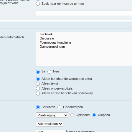
n joker voor
Zoek naar één van de termen
orden automatisch
Ja
Nee
Alleen berichtonderwerpen en tekst
Alleen tekst
Alleen onderwerptitels
Alleen eerste bericht van onderwerp
Berichten
Onderwerpen
Oplopend
Aflopend
tekens in berichten