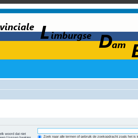
elk woord dat niet
Zoek naar alle termen of gebruik de zoekopdracht zoals het is 
r een
|
tussen haakjes