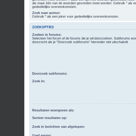
als maar één van de woorden gevonden moet worden. Gebruik * als ee
gedeeltelijke overeenkomsten.
Zoek naar auteur:
Gebruik * als een joker voor gedeeltelijke overeenkomsten.
ZOEKOPTIES
Zoeken in forums:
Selecteer het forum of de forums die je wil doorzoeken. Subforums w
doorzocht als je “Doorzoek subforums“ hieronder niet uitschakelt.
Doorzoek subforums:
Zoek in:
Resultaten weergeven als:
Sorteer resultaten op:
Zoek in berichten van afgelopen:
Geef eerste: