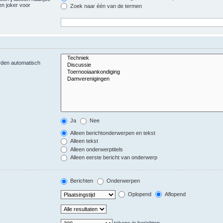
n joker voor
Zoek naar één van de termen
orden automatisch
Ja
Nee
Alleen berichtonderwerpen en tekst
Alleen tekst
Alleen onderwerptitels
Alleen eerste bericht van onderwerp
Berichten
Onderwerpen
Oplopend
Aflopend
tekens in berichten