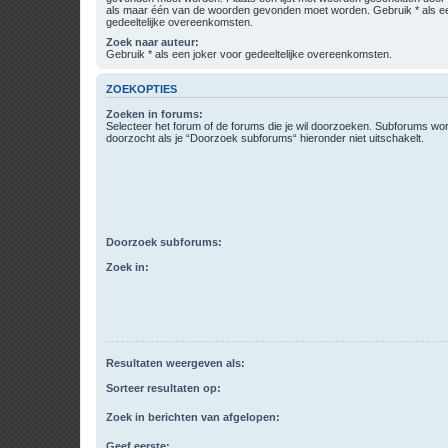
als maar één van de woorden gevonden moet worden. Gebruik * als ee
gedeeltelijke overeenkomsten.
Zoek naar auteur:
Gebruik * als een joker voor gedeeltelijke overeenkomsten.
ZOEKOPTIES
Zoeken in forums:
Selecteer het forum of de forums die je wil doorzoeken. Subforums w
doorzocht als je “Doorzoek subforums“ hieronder niet uitschakelt.
Doorzoek subforums:
Zoek in:
Resultaten weergeven als:
Sorteer resultaten op:
Zoek in berichten van afgelopen:
Geef eerste: