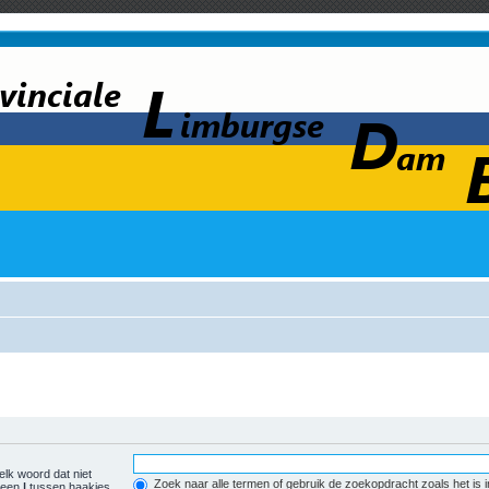
elk woord dat niet
Zoek naar alle termen of gebruik de zoekopdracht zoals het is 
r een
|
tussen haakjes