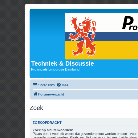
Techniek & Discussie
Provinciale Limburgse Dambond
Snelle links
V&A
Forumoverzicht
Zoek
ZOEKOPDRACHT
Zoek op sleutelwoorden:
Plaats een
+
voor elk woord dat gevonden moet worden en een
-
voor 
gevonden moet worden. Plaats een lijst met woorden gescheiden doo