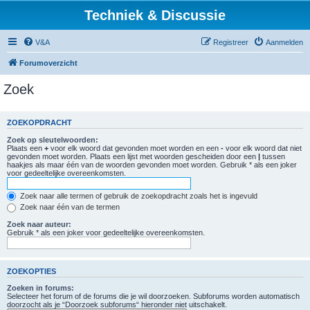
Techniek & Discussie
V&A
Registreer
Aanmelden
Forumoverzicht
Zoek
ZOEKOPDRACHT
Zoek op sleutelwoorden:
Plaats een
+
voor elk woord dat gevonden moet worden en een
-
voor elk woord dat niet
gevonden moet worden. Plaats een lijst met woorden gescheiden door een
|
tussen
haakjes als maar één van de woorden gevonden moet worden. Gebruik * als een joker
voor gedeeltelijke overeenkomsten.
Zoek naar alle termen of gebruik de zoekopdracht zoals het is ingevuld
Zoek naar één van de termen
Zoek naar auteur:
Gebruik * als een joker voor gedeeltelijke overeenkomsten.
ZOEKOPTIES
Zoeken in forums:
Selecteer het forum of de forums die je wil doorzoeken. Subforums worden automatisch
doorzocht als je “Doorzoek subforums“ hieronder niet uitschakelt.