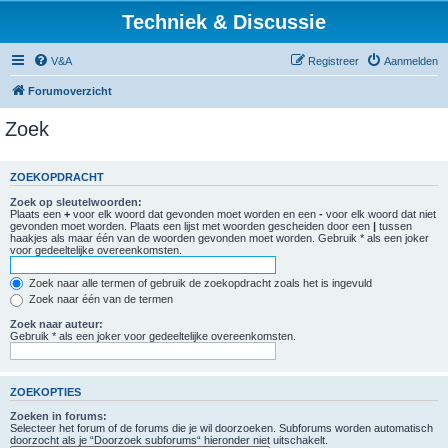
Techniek & Discussie
V&A
Registreer
Aanmelden
Forumoverzicht
Zoek
ZOEKOPDRACHT
Zoek op sleutelwoorden:
Plaats een
+
voor elk woord dat gevonden moet worden en een
-
voor elk woord dat niet
gevonden moet worden. Plaats een lijst met woorden gescheiden door een
|
tussen
haakjes als maar één van de woorden gevonden moet worden. Gebruik * als een joker
voor gedeeltelijke overeenkomsten.
Zoek naar alle termen of gebruik de zoekopdracht zoals het is ingevuld
Zoek naar één van de termen
Zoek naar auteur:
Gebruik * als een joker voor gedeeltelijke overeenkomsten.
ZOEKOPTIES
Zoeken in forums:
Selecteer het forum of de forums die je wil doorzoeken. Subforums worden automatisch
doorzocht als je “Doorzoek subforums“ hieronder niet uitschakelt.