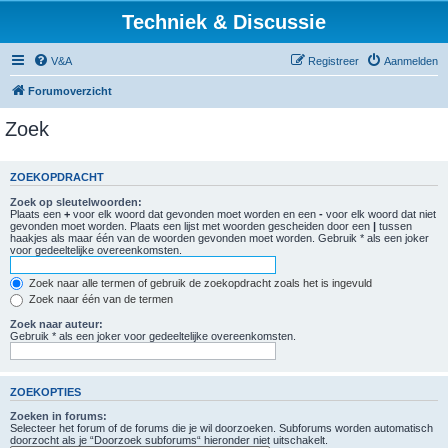
Techniek & Discussie
V&A
Registreer
Aanmelden
Forumoverzicht
Zoek
ZOEKOPDRACHT
Zoek op sleutelwoorden:
Plaats een
+
voor elk woord dat gevonden moet worden en een
-
voor elk woord dat niet
gevonden moet worden. Plaats een lijst met woorden gescheiden door een
|
tussen
haakjes als maar één van de woorden gevonden moet worden. Gebruik * als een joker
voor gedeeltelijke overeenkomsten.
Zoek naar alle termen of gebruik de zoekopdracht zoals het is ingevuld
Zoek naar één van de termen
Zoek naar auteur:
Gebruik * als een joker voor gedeeltelijke overeenkomsten.
ZOEKOPTIES
Zoeken in forums:
Selecteer het forum of de forums die je wil doorzoeken. Subforums worden automatisch
doorzocht als je “Doorzoek subforums“ hieronder niet uitschakelt.