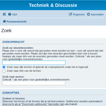
Techniek & Discussie
V&A
Registreer
Aanmelden
Forumoverzicht
Zoek
ZOEKOPDRACHT
Zoek op sleutelwoorden:
Plaats een
+
voor elk woord dat gevonden moet worden en een
-
voor elk woord dat niet
gevonden moet worden. Plaats een lijst met woorden gescheiden door een
|
tussen
haakjes als maar één van de woorden gevonden moet worden. Gebruik * als een joker
voor gedeeltelijke overeenkomsten.
Zoek naar alle termen of gebruik de zoekopdracht zoals het is ingevuld
Zoek naar één van de termen
Zoek naar auteur:
Gebruik * als een joker voor gedeeltelijke overeenkomsten.
ZOEKOPTIES
Zoeken in forums:
Selecteer het forum of de forums die je wil doorzoeken. Subforums worden automatisch
doorzocht als je “Doorzoek subforums“ hieronder niet uitschakelt.