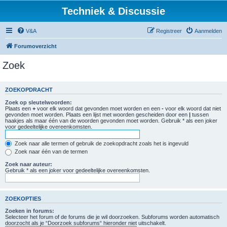
Techniek & Discussie
V&A
Registreer
Aanmelden
Forumoverzicht
Zoek
ZOEKOPDRACHT
Zoek op sleutelwoorden:
Plaats een
+
voor elk woord dat gevonden moet worden en een
-
voor elk woord dat niet
gevonden moet worden. Plaats een lijst met woorden gescheiden door een
|
tussen
haakjes als maar één van de woorden gevonden moet worden. Gebruik * als een joker
voor gedeeltelijke overeenkomsten.
Zoek naar alle termen of gebruik de zoekopdracht zoals het is ingevuld
Zoek naar één van de termen
Zoek naar auteur:
Gebruik * als een joker voor gedeeltelijke overeenkomsten.
ZOEKOPTIES
Zoeken in forums:
Selecteer het forum of de forums die je wil doorzoeken. Subforums worden automatisch
doorzocht als je “Doorzoek subforums“ hieronder niet uitschakelt.