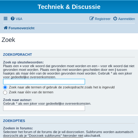
Techniek & Discussie
V&A
Registreer
Aanmelden
Forumoverzicht
Zoek
ZOEKOPDRACHT
Zoek op sleutelwoorden:
Plaats een
+
voor elk woord dat gevonden moet worden en een
-
voor elk woord dat niet
gevonden moet worden. Plaats een lijst met woorden gescheiden door een
|
tussen
haakjes als maar één van de woorden gevonden moet worden. Gebruik * als een joker
voor gedeeltelijke overeenkomsten.
Zoek naar alle termen of gebruik de zoekopdracht zoals het is ingevuld
Zoek naar één van de termen
Zoek naar auteur:
Gebruik * als een joker voor gedeeltelijke overeenkomsten.
ZOEKOPTIES
Zoeken in forums:
Selecteer het forum of de forums die je wil doorzoeken. Subforums worden automatisch
doorzocht als je “Doorzoek subforums“ hieronder niet uitschakelt.