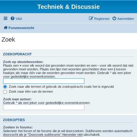
Techniek & Discussie
V&A
Registreer
Aanmelden
Forumoverzicht
Zoek
ZOEKOPDRACHT
Zoek op sleutelwoorden:
Plaats een
+
voor elk woord dat gevonden moet worden en een
-
voor elk woord dat niet
gevonden moet worden. Plaats een lijst met woorden gescheiden door een
|
tussen
haakjes als maar één van de woorden gevonden moet worden. Gebruik * als een joker
voor gedeeltelijke overeenkomsten.
Zoek naar alle termen of gebruik de zoekopdracht zoals het is ingevuld
Zoek naar één van de termen
Zoek naar auteur:
Gebruik * als een joker voor gedeeltelijke overeenkomsten.
ZOEKOPTIES
Zoeken in forums:
Selecteer het forum of de forums die je wil doorzoeken. Subforums worden automatisch
doorzocht als je “Doorzoek subforums“ hieronder niet uitschakelt.