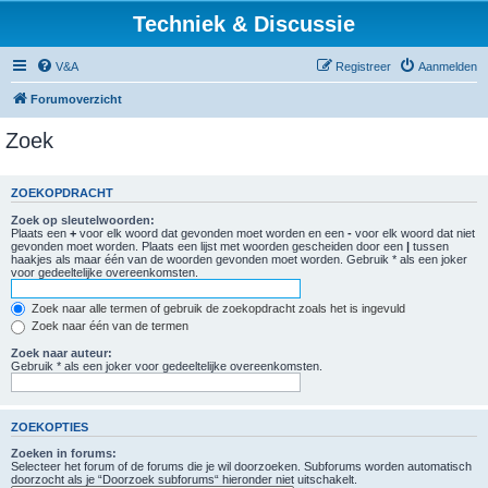
Techniek & Discussie
V&A
Registreer
Aanmelden
Forumoverzicht
Zoek
ZOEKOPDRACHT
Zoek op sleutelwoorden:
Plaats een
+
voor elk woord dat gevonden moet worden en een
-
voor elk woord dat niet
gevonden moet worden. Plaats een lijst met woorden gescheiden door een
|
tussen
haakjes als maar één van de woorden gevonden moet worden. Gebruik * als een joker
voor gedeeltelijke overeenkomsten.
Zoek naar alle termen of gebruik de zoekopdracht zoals het is ingevuld
Zoek naar één van de termen
Zoek naar auteur:
Gebruik * als een joker voor gedeeltelijke overeenkomsten.
ZOEKOPTIES
Zoeken in forums:
Selecteer het forum of de forums die je wil doorzoeken. Subforums worden automatisch
doorzocht als je “Doorzoek subforums“ hieronder niet uitschakelt.