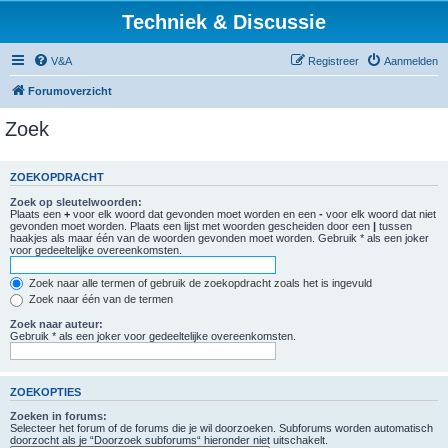
Techniek & Discussie
V&A
Registreer
Aanmelden
Forumoverzicht
Zoek
ZOEKOPDRACHT
Zoek op sleutelwoorden:
Plaats een
+
voor elk woord dat gevonden moet worden en een
-
voor elk woord dat niet
gevonden moet worden. Plaats een lijst met woorden gescheiden door een
|
tussen
haakjes als maar één van de woorden gevonden moet worden. Gebruik * als een joker
voor gedeeltelijke overeenkomsten.
Zoek naar alle termen of gebruik de zoekopdracht zoals het is ingevuld
Zoek naar één van de termen
Zoek naar auteur:
Gebruik * als een joker voor gedeeltelijke overeenkomsten.
ZOEKOPTIES
Zoeken in forums:
Selecteer het forum of de forums die je wil doorzoeken. Subforums worden automatisch
doorzocht als je “Doorzoek subforums“ hieronder niet uitschakelt.