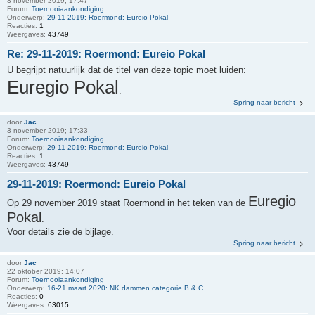
3 november 2019; 17:47
Forum:
Toernooiaankondiging
Onderwerp:
29-11-2019: Roermond: Eureio Pokal
Reacties:
1
Weergaves:
43749
Re: 29-11-2019: Roermond: Eureio Pokal
U begrijpt natuurlijk dat de titel van deze topic moet luiden:
Euregio Pokal
.
Spring naar bericht
door
Jac
3 november 2019; 17:33
Forum:
Toernooiaankondiging
Onderwerp:
29-11-2019: Roermond: Eureio Pokal
Reacties:
1
Weergaves:
43749
29-11-2019: Roermond: Eureio Pokal
Euregio
Op 29 november 2019 staat Roermond in het teken van de
Pokal
.
Voor details zie de bijlage.
Spring naar bericht
door
Jac
22 oktober 2019; 14:07
Forum:
Toernooiaankondiging
Onderwerp:
16-21 maart 2020: NK dammen categorie B & C
Reacties:
0
Weergaves:
63015