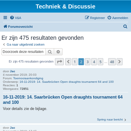
Techniek & Discussie
V&A
Registreer
Aanmelden
Z
Forumoverzicht
o
Er zijn 475 resultaten gevonden
e
Ga naar uitgebreid zoeken
k
Zoek
Uitgebreid zoeken
Pagina
2
van
48
1
2
3
4
5
48
Vorige
Vol
Er zijn 475 resultaten gevonden
…
door
Jac
4 november 2019; 20:03
Forum:
Toernooiaankondiging
Onderwerp:
16-11-2019: 14. Saarbrücken Open draughts tournament 64 and 100
Reacties:
1
Weergaves:
72851
16-11-2019: 14. Saarbrücken Open draughts tournament 64
and 100
Voor details zie de bijlage.
Spring naar bericht
door
Jac