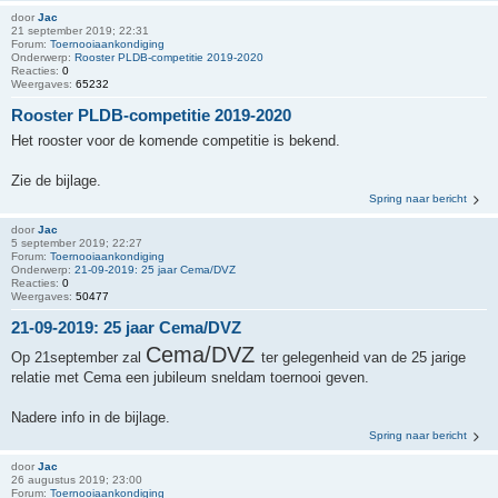
door
Jac
21 september 2019; 22:31
Forum:
Toernooiaankondiging
Onderwerp:
Rooster PLDB-competitie 2019-2020
Reacties:
0
Weergaves:
65232
Rooster PLDB-competitie 2019-2020
Het rooster voor de komende competitie is bekend.
Zie de bijlage.
Spring naar bericht
door
Jac
5 september 2019; 22:27
Forum:
Toernooiaankondiging
Onderwerp:
21-09-2019: 25 jaar Cema/DVZ
Reacties:
0
Weergaves:
50477
21-09-2019: 25 jaar Cema/DVZ
Cema/DVZ
Op 21september zal
ter gelegenheid van de 25 jarige
relatie met Cema een jubileum sneldam toernooi geven.
Nadere info in de bijlage.
Spring naar bericht
door
Jac
26 augustus 2019; 23:00
Forum:
Toernooiaankondiging