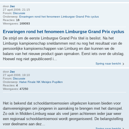
door
Jac
27 april 2006; 21:15
Forum:
Discussie
Onderwerp:
Ervaringen rond het fenomeen Limburgse Grand Prix cyclus
Reacties:
16
Weergaves:
169093
Ervaringen rond het fenomeen Limburgse Grand Prix cyclus
De strijd om de eerste Limburgse Grand Prix titel is beslist. Na het
Limburgs kampioenschap sneldammen rest nu nog het resultaat van de
persoonlijke kampioenschappen van Limburg en dan kunnen we de
balans van het nieuwe product gaan opmaken. Eerst iets over de uitslag.
Hoewel nog niet gepubliceerd i...
Spring naar bericht
door
Jac
27 april 2006; 19:10
Forum:
Discussie
Onderwerp:
Halve Finale NK Meisjes Pupillen
Reacties:
4
Weergaves:
47250
Het is bekend dat schooldamtoernooien uitgelezen kansen bieden voor
damverenigingen om jongeren in aanraking te brengen met het damspel.
Zo ook in Midden-Limburg waar als veel jaren achtereen ieder jaar weer
een regionaal schooldamtoernooi wordt georganiseerd. De belangstelling
voor deelname aan dez...
Spring naar bericht