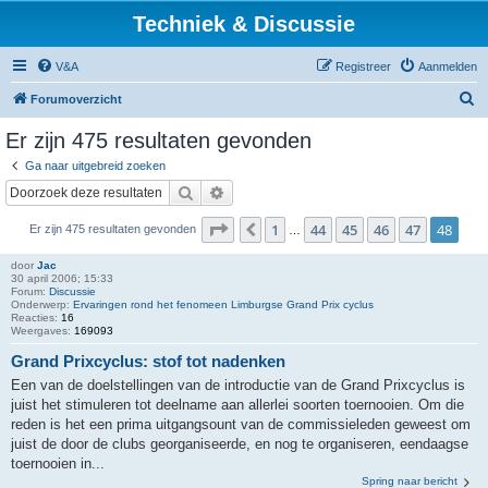
Techniek & Discussie
V&A
Registreer
Aanmelden
Z
Forumoverzicht
o
Er zijn 475 resultaten gevonden
e
Ga naar uitgebreid zoeken
k
Zoek
Uitgebreid zoeken
Pagina
48
van
48
1
44
45
46
47
48
Vorige
Er zijn 475 resultaten gevonden
…
door
Jac
30 april 2006; 15:33
Forum:
Discussie
Onderwerp:
Ervaringen rond het fenomeen Limburgse Grand Prix cyclus
Reacties:
16
Weergaves:
169093
Grand Prixcyclus: stof tot nadenken
Een van de doelstellingen van de introductie van de Grand Prixcyclus is
juist het stimuleren tot deelname aan allerlei soorten toernooien. Om die
reden is het een prima uitgangsount van de commissieleden geweest om
juist de door de clubs georganiseerde, en nog te organiseren, eendaagse
toernooien in...
Spring naar bericht