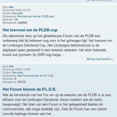
door
Jac
23 januari 2006; 01:16
Forum:
Discussie
Onderwerp:
Het toernooi om de PLDB-cup
Reacties:
14
Weergaves:
146320
Het toernooi om de PLDB-cup
Als allereerste item op het gloednieuwe Forum van de PLDB een
onderwerp dat bij iedereen nog vers in het geheugen ligt: het toernooi om
de Limburgse Dambond Cup. Het Limburgse bekertoernooi is de
afgelopen jaren gespeeld in een tweetal varianten: het alom bekende
knock-out systeem (in 2005 nog toege...
Spring naar bericht
door
Jac
22 januari 2006; 13:59
Forum:
Discussie
Onderwerp:
Het Forum binnen de P.L.D.B.
Reacties:
0
Weergaves:
20725
Het Forum binnen de P.L.D.B.
Met de introductie van het For um op de website van de PLDB is er een,
althans voor de Limburgse Dambond, nieuw medium aan de reeks
toegevoegd. Het doel van een Forum is het gelegenheid bieden tot
communicatie, dat moge duidelijk zijn. Ook dit Forum kan een uiterst
zinvolle bijdrage leveren aan het ...